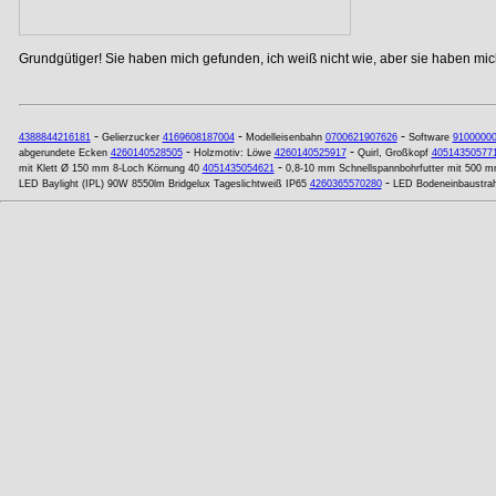
Grundgütiger! Sie haben mich gefunden, ich weiß nicht wie, aber sie haben mich
-
-
-
4388844216181
Gelierzucker
4169608187004
Modelleisenbahn
0700621907626
Software
9100000
-
-
abgerundete Ecken
4260140528505
Holzmotiv: Löwe
4260140525917
Quirl, Großkopf
40514350577
-
mit Klett Ø 150 mm 8-Loch Körnung 40
4051435054621
0,8-10 mm Schnellspannbohrfutter mit 500 
-
LED Baylight (IPL) 90W 8550lm Bridgelux Tageslichtweiß IP65
4260365570280
LED Bodeneinbaustra