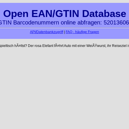
Open EAN/GTIN Database
TIN Barcodenummern online abfragen: 5201360
API/Datenbankzugriff
|
FAQ - häufige Fragen
ltisch hÃ¤ltst? Der rosa Elefant fÃ¤hrt Auto mit einer WeiÃŸwurst, ihr Reiseziel is