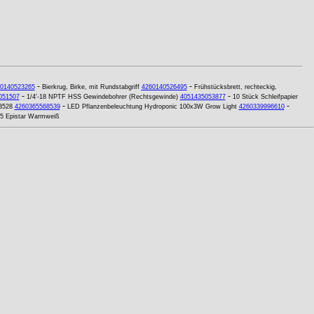
-
-
0140523265
Bierkrug, Birke, mit Rundstabgriff
4260140526495
Frühstücksbrett, rechteckig,
-
-
051507
1/4'-18 NPTF HSS Gewindebohrer (Rechtsgewinde)
4051435053877
10 Stück Schleifpapier
-
-
3528
4260365568539
LED Pflanzenbeleuchtung Hydroponic 100x3W Grow Light
4260339996610
65 Epistar Warmweiß