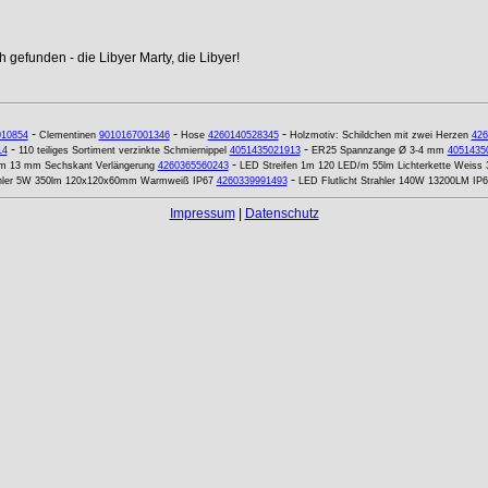
 gefunden - die Libyer Marty, die Libyer!
-
-
-
010854
Clementinen
9010167001346
Hose
4260140528345
Holzmotiv: Schildchen mit zwei Herzen
426
-
-
14
110 teiliges Sortiment verzinkte Schmiernippel
4051435021913
ER25 Spannzange Ø 3-4 mm
4051435
-
mm 13 mm Sechskant Verlängerung
4260365560243
LED Streifen 1m 120 LED/m 55lm Lichterkette Weiss 
-
hler 5W 350lm 120x120x60mm Warmweiß IP67
4260339991493
LED Flutlicht Strahler 140W 13200LM IP
Impressum
|
Datenschutz