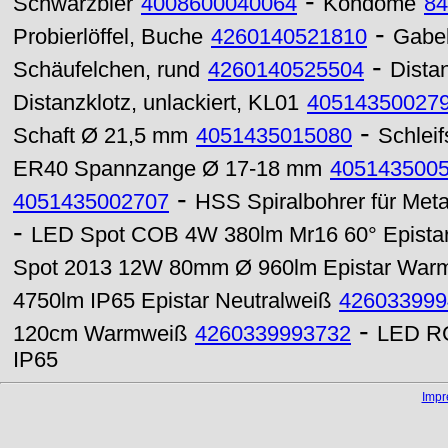
-
Schwarzbier
4008600040064
Kondome
84
-
Probierlöffel, Buche
4260140521810
Gabel
-
Schäufelchen, rund
4260140525504
Dista
Distanzklotz, unlackiert, KL01
40514350027
-
Schaft Ø 21,5 mm
4051435015080
Schleif
ER40 Spannzange Ø 17-18 mm
405143500
-
4051435002707
HSS Spiralbohrer für Meta
-
LED Spot COB 4W 380lm Mr16 60° Epista
Spot 2013 12W 80mm Ø 960lm Epistar War
4750lm IP65 Epistar Neutralweiß
426033999
-
120cm Warmweiß
4260339993732
LED RG
IP65
Imp