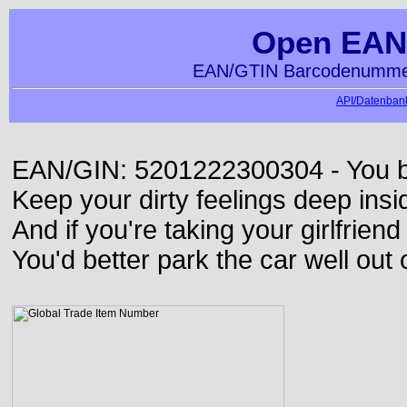
Open EAN
EAN/GTIN Barcodenummer
API/Datenbank
EAN/GIN: 5201222300304 - You bett
Keep your dirty feelings deep insi
And if you're taking your girlfriend
You'd better park the car well out 