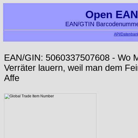
Open EAN
EAN/GTIN Barcodenummer
API/Datenbank
EAN/GIN: 5060337507608 - Wo Me
Verräter lauern, weil man dem Fei
Affe