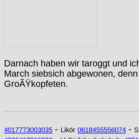
Darnach haben wir taroggt und ic
March siebsich abgewonen, denn d
GroÃŸkopfeten.
-
-
4017773003035
Likör
0618455556074
S