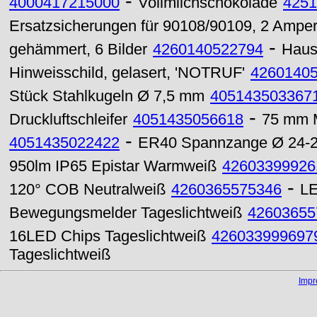
-
4000417215000
Vollmilchschokolade
4251
Ersatzsicherungen für 90108/90109, 2 Amper
-
gehämmert, 6 Bilder
4260140522794
Haush
Hinweisschild, gelasert, 'NOTRUF'
4260140
Stück Stahlkugeln Ø 7,5 mm
405143503367
-
Druckluftschleifer
4051435056618
75 mm M
-
4051435022422
ER40 Spannzange Ø 24-
950lm IP65 Epistar Warmweiß
42603399926
-
120° COB Neutralweiß
4260365575346
LE
Bewegungsmelder Tageslichtweiß
42603655
16LED Chips Tageslichtweiß
426033999697
Tageslichtweiß
Imp