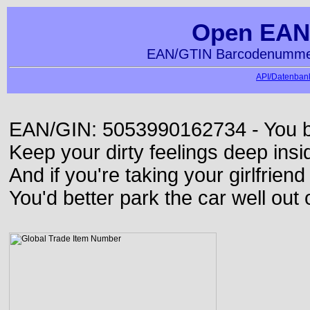
Open EAN
EAN/GTIN Barcodenummer
API/Datenbank
EAN/GIN: 5053990162734 - You bett
Keep your dirty feelings deep insi
And if you're taking your girlfriend
You'd better park the car well out 