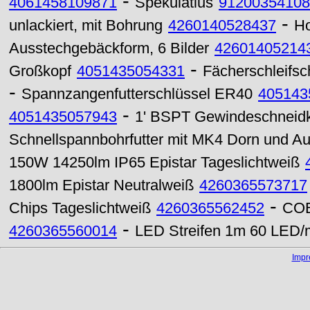
-
4061458109871
Spekulatius
91200354108
-
unlackiert, mit Bohrung
4260140528437
Ho
Ausstechgebäckform, 6 Bilder
42601405214
-
Großkopf
4051435054331
Fächerschleifs
-
Spannzangenfutterschlüssel ER40
405143
-
4051435057943
1' BSPT Gewindeschneid
Schnellspannbohrfutter mit MK4 Dorn und Au
150W 14250lm IP65 Epistar Tageslichtweiß
1800lm Epistar Neutralweiß
4260365573717
-
Chips Tageslichtweiß
4260365562452
COB
-
4260365560014
LED Streifen 1m 60 LED/
Imp