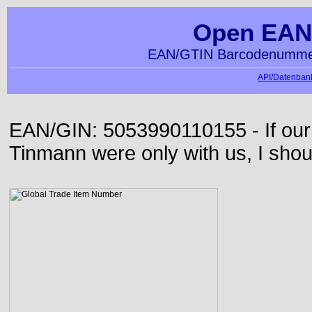
Open EAN
EAN/GTIN Barcodenummer
API/Datenbank
EAN/GIN: 5053990110155 - If our
Tinmann were only with us, I shou