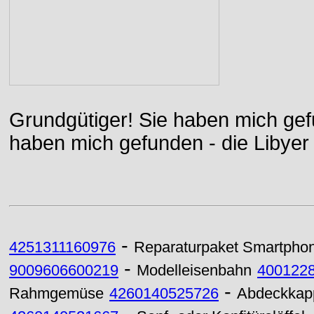
Grundgütiger! Sie haben mich gefu
haben mich gefunden - die Libyer 
-
4251311160976
Reparaturpaket Smartpho
-
9009606600219
Modelleisenbahn
400122
-
Rahmgemüse
4260140525726
Abdeckkappe