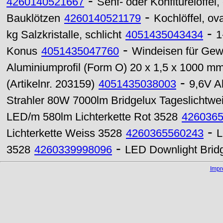
-
4260140521667
Senf- oder Konfitürelöffel,
-
Bauklötzen
4260140521179
Kochlöffel, ova
-
kg Salzkristalle, schlicht
4051435043434
1
-
Konus
4051435047760
Windeisen für Ge
Aluminiumprofil (Form O) 20 x 1,5 x 1000 m
-
(Artikelnr. 203159)
4051435038003
9,6V A
Strahler 80W 7000lm Bridgelux Tageslichtwe
LED/m 580lm Lichterkette Rot 3528
426036
-
Lichterkette Weiss 3528
4260365560243
L
-
3528
4260339998096
LED Downlight Brid
Imp