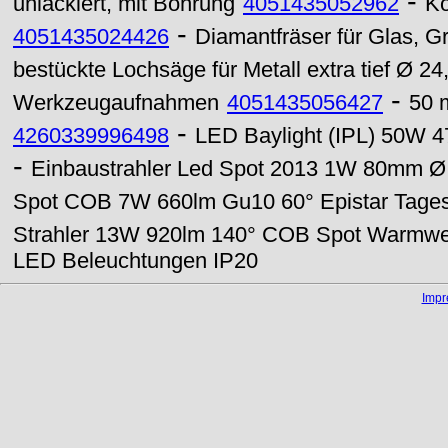
-
unlackiert, mit Bohrung
4051435052962
Ko
-
4051435024426
Diamantfräser für Glas, G
bestückte Lochsäge für Metall extra tief Ø 2
-
Werkzeugaufnahmen
4051435056427
50 
-
4260339996498
LED Baylight (IPL) 50W 4
-
Einbaustrahler Led Spot 2013 1W 80mm Ø 
Spot COB 7W 660lm Gu10 60° Epistar Tages
Strahler 13W 920lm 140° COB Spot Warmwe
LED Beleuchtungen IP20
Imp