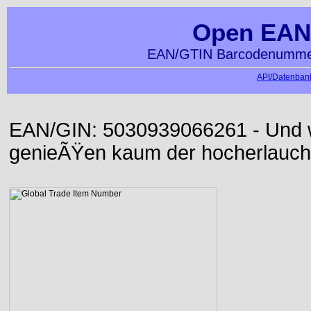
Open EAN
EAN/GTIN Barcodenummer
API/Datenbank
EAN/GIN: 5030939066261 - Und wi
genieÃŸen kaum der hocherlauch