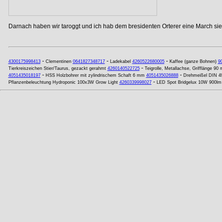
Darnach haben wir taroggt und ich hab dem bresidenten Orterer eine March si
-
-
-
4300175998413
Clementinen
0641827348717
Ladekabel
4260522680005
Kaffee (ganze Bohnen)
9
-
Tierkreiszeichen Stier/Taurus, gezackt gerahmt
4260140522725
Teigrolle, Metallachse, Grifflänge 90
-
-
4051435018197
HSS Holzbohrer mit zylindrischem Schaft 6 mm
4051435026888
Drehmeißel DIN 4
-
Pflanzenbeleuchtung Hydroponic 100x3W Grow Light
4260339998027
LED Spot Bridgelux 10W 900l