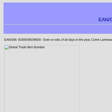
EAN/G
EAN/GIN: 5030939039609 - Even or odd, of all days in the year, Come Lammas-e