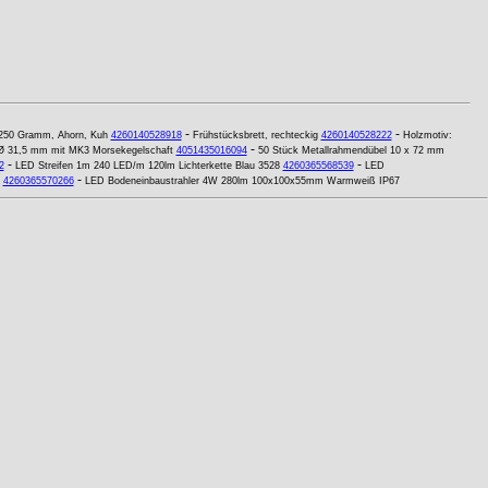
-
-
 250 Gramm, Ahorn, Kuh
4260140528918
Frühstücksbrett, rechteckig
4260140528222
Holzmotiv:
-
5 Ø 31,5 mm mit MK3 Morsekegelschaft
4051435016094
50 Stück Metallrahmendübel 10 x 72 mm
-
-
2
LED Streifen 1m 240 LED/m 120lm Lichterkette Blau 3528
4260365568539
LED
-
4260365570266
LED Bodeneinbaustrahler 4W 280lm 100x100x55mm Warmweiß IP67