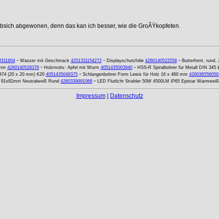
ebsich abgewonen, denn das kan ich besser, wie die GroÃŸkopfeten.
-
-
-
0311604
Wasser mit Geschmack
4251311154272
Displayschutzfolie
4260140522558
Butterform, rund,
-
-
 mm
4260140528376
Holzmotiv: Apfel mit Wurm
4051435003940
HSS-R Spiralbohrer für Metall DIN 34
-
974 (20 x 20 mm) K20
4051435049375
Schlangenbohrer Form Lewis für Holz 16 x 460 mm
426036556050
-
m 91x82mm Neutralweiß Rund
4260339991066
LED Flutlicht Strahler 50W 4500LM IP65 Epistar Warmweiß
Impressum
|
Datenschutz