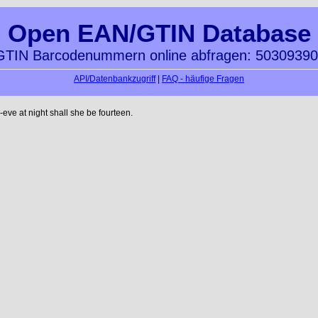
Open EAN/GTIN Database
TIN Barcodenummern online abfragen: 5030939
API/Datenbankzugriff
|
FAQ - häufige Fragen
ve at night shall she be fourteen.