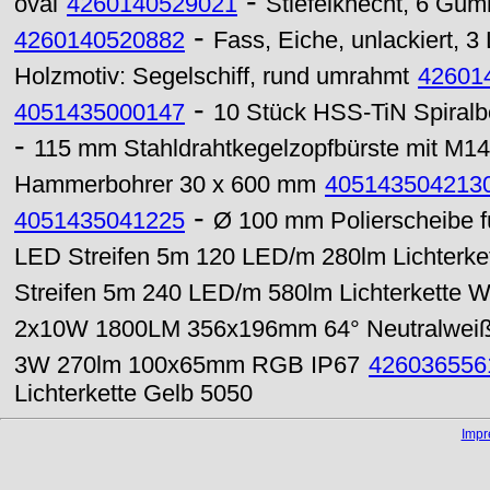
-
oval
4260140529021
Stiefelknecht, 6 Gum
-
4260140520882
Fass, Eiche, unlackiert, 3
Holzmotiv: Segelschiff, rund umrahmt
42601
-
4051435000147
10 Stück HSS-TiN Spiralb
-
115 mm Stahldrahtkegelzopfbürste mit M1
Hammerbohrer 30 x 600 mm
405143504213
-
4051435041225
Ø 100 mm Polierscheibe f
LED Streifen 5m 120 LED/m 280lm Lichterk
Streifen 5m 240 LED/m 580lm Lichterkette 
2x10W 1800LM 356x196mm 64° Neutralweiß 
3W 270lm 100x65mm RGB IP67
426036556
Lichterkette Gelb 5050
Imp