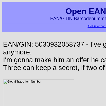
Open EAN
EAN/GTIN Barcodenummer
API/Datenbank
EAN/GIN: 5030932058737 - I've go
anymore.
I'm gonna make him an offer he ca
Three can keep a secret, if two o