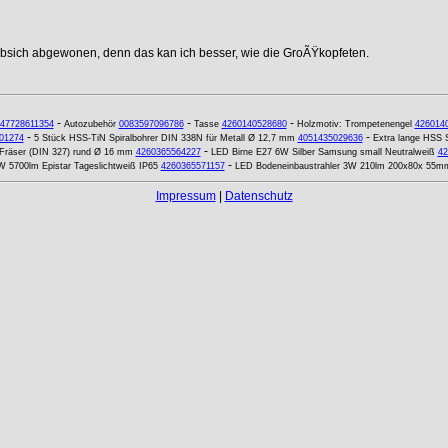
ebsich abgewonen, denn das kan ich besser, wie die GroÃŸkopfeten.
-
-
-
47728611354
Autozubehör
0083597096786
Tasse
4260140528680
Holzmotiv: Trompetenengel
426014
-
-
01274
5 Stück HSS-TiN Spiralbohrer DIN 338N für Metall Ø 12,7 mm
4051435029636
Extra lange HSS S
-
Fräser (DIN 327) rund Ø 16 mm
4260365564227
LED Birne E27 6W Silber Samsung small Neutralweiß
42
-
W 5700lm Epistar Tageslichtweiß IP65
4260365571157
LED Bodeneinbaustrahler 3W 210lm 200x80x 55m
Impressum
|
Datenschutz