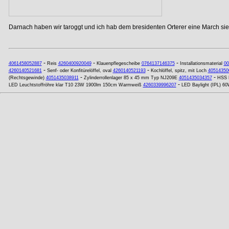
Darnach haben wir taroggt und ich hab dem bresidenten Orterer eine March si
-
-
-
4061458052887
Reis
4260400920049
Klauenpflegescheibe
0764137146375
Installationsmaterial
00
-
-
4260140521681
Senf- oder Konfitürelöffel, oval
4260140521193
Kochlöffel, spitz, mit Loch
40514350
-
-
(Rechtsgewinde)
4051435038911
Zylinderrollenlager 85 x 45 mm Typ NJ209E
4051435034357
HSS 
-
LED Leuchtstoffröhre klar T10 23W 1900lm 150cm Warmweiß
4260339996207
LED Baylight (IPL) 60