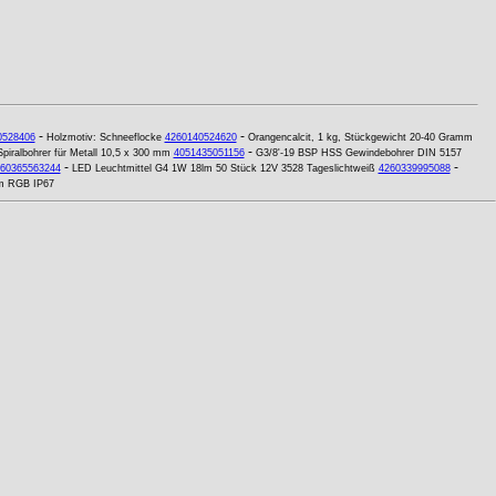
-
-
0528406
Holzmotiv: Schneeflocke
4260140524620
Orangencalcit, 1 kg, Stückgewicht 20-40 Gramm
-
piralbohrer für Metall 10,5 x 300 mm
4051435051156
G3/8'-19 BSP HSS Gewindebohrer DIN 5157
-
-
60365563244
LED Leuchtmittel G4 1W 18lm 50 Stück 12V 3528 Tageslichtweiß
4260339995088
m RGB IP67