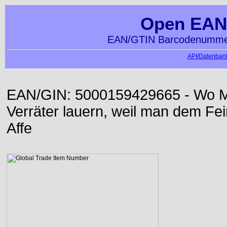
Open EAN
EAN/GTIN Barcodenummer
API/Datenbank
EAN/GIN: 5000159429665 - Wo Me
Verräter lauern, weil man dem Fei
Affe