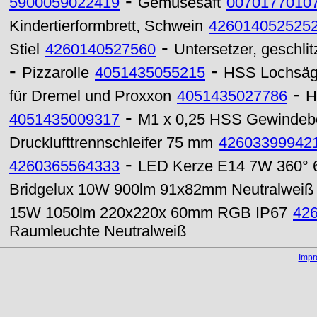
-
5900059022419
Gemüsesaft
0070177010
Kindertierformbrett, Schwein
426014052525
-
Stiel
4260140527560
Untersetzer, geschlit
-
-
Pizzarolle
4051435055215
HSS Lochsäge
-
für Dremel und Proxxon
4051435027786
H
-
4051435009317
M1 x 0,25 HSS Gewindebo
Drucklufttrennschleifer 75 mm
42603399942
-
4260365564333
LED Kerze E14 7W 360° 6
Bridgelux 10W 900lm 91x82mm Neutralweiß
15W 1050lm 220x220x 60mm RGB IP67
42
Raumleuchte Neutralweiß
Imp