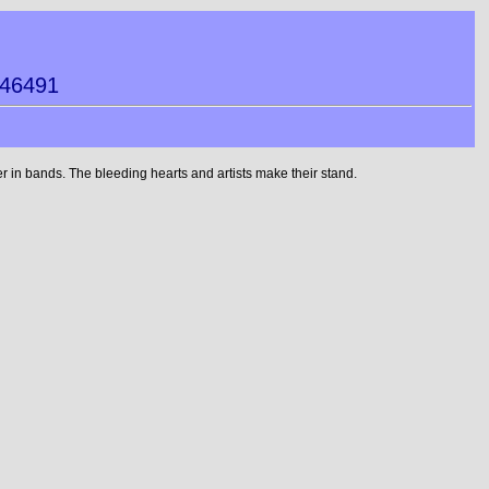
546491
 in bands. The bleeding hearts and artists make their stand.