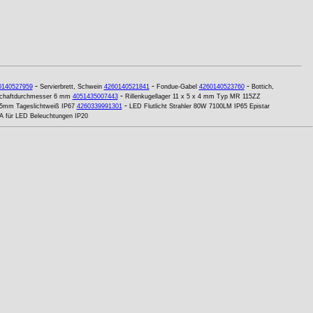
-
-
-
0140527959
Servierbrett, Schwein
4260140521841
Fondue-Gabel
4260140523760
Bottich,
-
 Schaftdurchmesser 6 mm
4051435007443
Rillenkugellager 11 x 5 x 4 mm Typ MR 115ZZ
-
5mm Tageslichtweiß IP67
4260339991301
LED Flutlicht Strahler 80W 7100LM IP65 Epistar
A für LED Beleuchtungen IP20