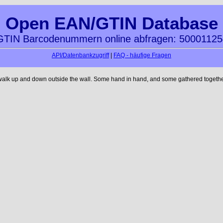
Open EAN/GTIN Database
TIN Barcodenummern online abfragen: 5000112
API/Datenbankzugriff
|
FAQ - häufige Fragen
 walk up and down outside the wall. Some hand in hand, and some gathered together