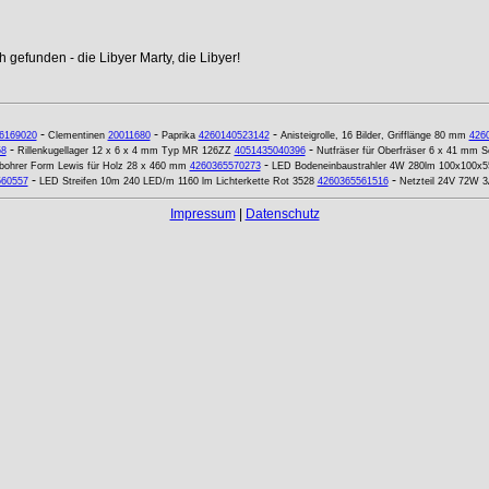
 gefunden - die Libyer Marty, die Libyer!
-
-
-
6169020
Clementinen
20011680
Paprika
4260140523142
Anisteigrolle, 16 Bilder, Grifflänge 80 mm
426
-
-
58
Rillenkugellager 12 x 6 x 4 mm Typ MR 126ZZ
4051435040396
Nutfräser für Oberfräser 6 x 41 mm
-
bohrer Form Lewis für Holz 28 x 460 mm
4260365570273
LED Bodeneinbaustrahler 4W 280lm 100x100x5
-
-
560557
LED Streifen 10m 240 LED/m 1160 lm Lichterkette Rot 3528
4260365561516
Netzteil 24V 72W 3
Impressum
|
Datenschutz