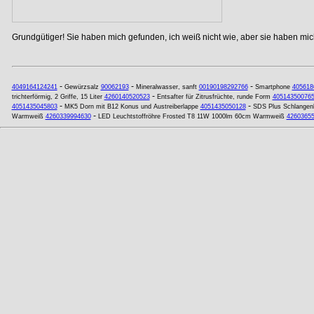
Grundgütiger! Sie haben mich gefunden, ich weiß nicht wie, aber sie haben mich
-
-
-
4049164124241
Gewürzsalz
90062193
Mineralwasser, sanft
00190198292766
Smartphone
405618
-
trichterförmig, 2 Griffe, 15 Liter
4260140520523
Entsafter für Zitrusfrüchte, runde Form
40514350076
-
-
4051435045803
MK5 Dorn mit B12 Konus und Austreiberlappe
4051435050128
SDS Plus Schlangen
-
Warmweiß
4260339994630
LED Leuchtstoffröhre Frosted T8 11W 1000lm 60cm Warmweiß
4260365