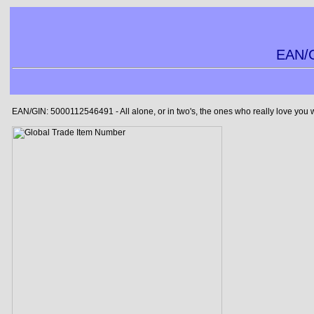
EAN/G
EAN/GIN: 5000112546491 - All alone, or in two's, the ones who really love you