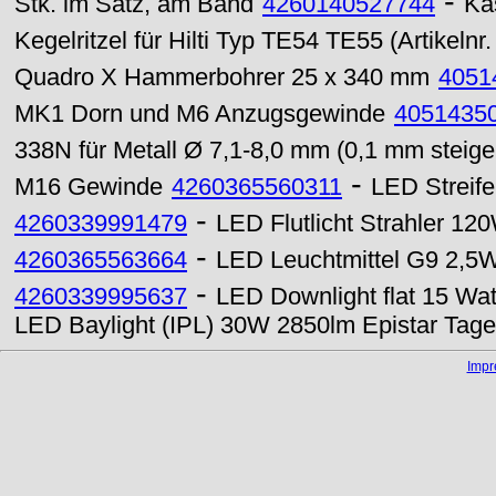
-
Stk. im Satz, am Band
4260140527744
Kä
Kegelritzel für Hilti Typ TE54 TE55 (Artikeln
Quadro X Hammerbohrer 25 x 340 mm
4051
MK1 Dorn und M6 Anzugsgewinde
4051435
338N für Metall Ø 7,1-8,0 mm (0,1 mm steige
-
M16 Gewinde
4260365560311
LED Streif
-
4260339991479
LED Flutlicht Strahler 12
-
4260365563664
LED Leuchtmittel G9 2,5W
-
4260339995637
LED Downlight flat 15 W
LED Baylight (IPL) 30W 2850lm Epistar Tage
Imp