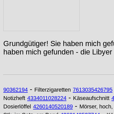
Grundgütiger! Sie haben mich gefu
haben mich gefunden - die Libyer 
-
90362194
Filterzigaretten
7613035426795
-
Notizheft
4334011028224
Käseaufschnitt
-
Dosierlöffel
4260140520189
Mörser, hoch,