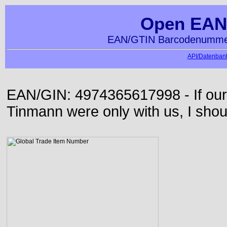
Open EAN
EAN/GTIN Barcodenummer
API/Datenbank
EAN/GIN: 4974365617998 - If our
Tinmann were only with us, I shou