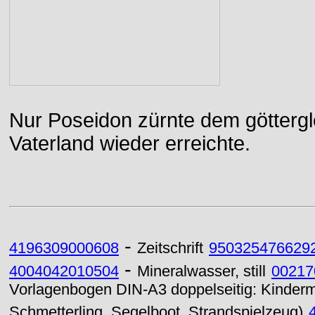
Nur Poseidon zürnte dem göttergle
Vaterland wieder erreichte.
-
4196309000608
Zeitschrift
950325476629
-
4004042010504
Mineralwasser, still
00217
Vorlagenbogen DIN-A3 doppelseitig: Kindermot
Schmetterling, Segelboot, Strandspielzeug)