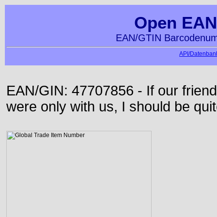
Open EAN
EAN/GTIN Barcodenumm
API/Datenbank
EAN/GIN: 47707856 - If our frie
were only with us, I should be qui