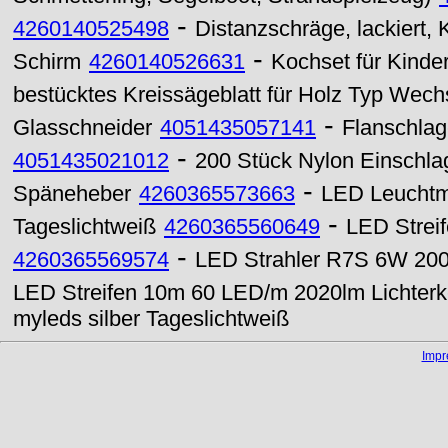
-
4260140525498
Distanzschräge, lackiert,
-
Schirm
4260140526631
Kochset für Kinder,
bestücktes Kreissägeblatt für Holz Typ Wec
-
Glasschneider
4051435057141
Flanschla
-
4051435021012
200 Stück Nylon Einschla
-
Späneheber
4260365573663
LED Leuchtm
-
Tageslichtweiß
4260365560649
LED Strei
-
4260365569574
LED Strahler R7S 6W 2
LED Streifen 10m 60 LED/m 2020lm Lichter
myleds silber Tageslichtweiß
Imp