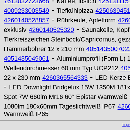
-
7613032723668
Kaffee, löslich
425131115
-
4009233003549
Tiefkühlpizza
425063945
-
4260140528857
Rührkeule, Apfelform
426
-
exklusiv
4260140525320
Saunakelle, Kopf
Tierkreiszeichen Steinbock/Capricornus, gez
Hammerbohrer 12 x 210 mm
405143500702
-
4051435049061
Aluminiumprofil (Form L) 
Wellendurchmesser 60 mm Typ UCP212
40
-
22 x 230 mm
4260365564333
LED Kerze E
-
LED Downlight Bridgelux 15W 1350M 181x
Spot 7W 660lm Mr16 60° Epistar Warmweiß
1080lm 180x60mm Tageslichtweiß IP67
426
Warmweiß IP65
Imp