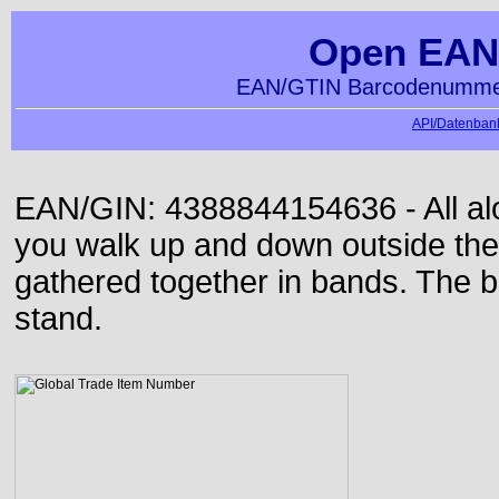
Open EAN
EAN/GTIN Barcodenummer
API/Datenbank
EAN/GIN: 4388844154636 - All alon
you walk up and down outside th
gathered together in bands. The b
stand.