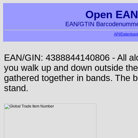
Open EAN
EAN/GTIN Barcodenummer
API/Datenbank
EAN/GIN: 4388844140806 - All alon
you walk up and down outside th
gathered together in bands. The b
stand.