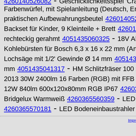
-
4260140526082
Geschicklichkeitsspiel 'Cr
Farbenwürfel, mit Spielanleitung (Deutsch, En
praktischen Aufbewahrungsbeutel
42601405
Backset für Kinder, 9 Kleinteile + Brett
42601
-
rechteckig gerahmt
4051435060325
18V Ak
Kohlebürsten für Bosch 6,3 x 16 x 22 mm (Ar
Lochsäge mit 1/2' Gewinde Ø 14 mm
40514
-
mm
4051435041317
HM Schlitzfräser 100
2013 30W 2400lm 16 Farben (RGB) mit FFB
12W 840lm 600x120x80mm RGB IP67
4260
-
Bridgelux Warmweiß
4260365560359
LED 
-
4260365570181
LED Bodeneinbaustrahle
Imp