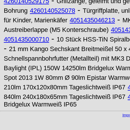
-
4260140529175
Grillzange, geleimt und g
-
Bohrung
4260140525078
Türgriffplatte, u
-
für Kinder, Marienkäfer
4051435046213
MK
Austreiberlappe (M5 Konterschraube)
40514
-
4051435000710
10 Stück HSS-TiN Spiralb
-
21 mm Kango Sechskant Breitmeißel 50 x
Schnellspannbohrfutter (Metallteil) mit MK
Baylight (IPL) 150W 14250lm Bridgelux War
Spot 2013 1W 80mm Ø 90lm Epistar Warmw
210lm 170x120x80mm Tageslichtweiß IP67
840lm 240x180x65mm Tageslichtweiß IP67
Bridgelux Warmweiß IP65
Imp