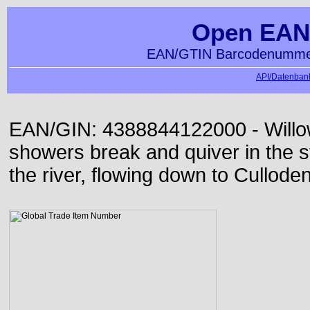
Open EAN
EAN/GTIN Barcodenummer
API/Datenbank
EAN/GIN: 4388844122000 - Willo
showers break and quiver in the s
the river, flowing down to Culloden