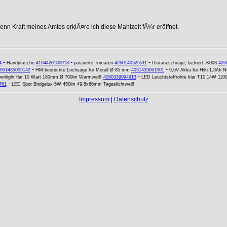
nn Kraft meines Amtes erklÃ¤re ich diese Mahlzeit fÃ¼r eröffnet.
-
-
-
4
Handytasche
4104420180918
passierte Tomaten
4260140525511
Distanzschräge, lackiert, K003
426
-
-
051435005142
HM bestückte Lochsäge für Metall Ø 85 mm
4051435061001
9,6V Akku für Hilti 1,3Ah N
-
nlight flat 10 Watt 180mm Ø 700lm Warmweiß
4260339994913
LED Leuchtstoffröhre klar T10 14W 110
-
761
LED Spot Bridgelux 5W 450lm 49,8x66mm Tageslichtweiß
Impressum
|
Datenschutz