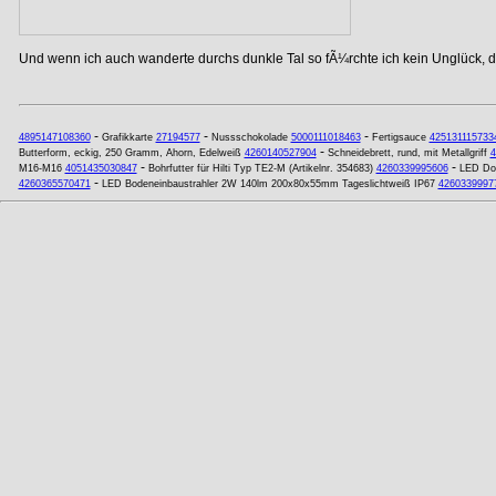
Und wenn ich auch wanderte durchs dunkle Tal so fÃ¼rchte ich kein Unglück, de
-
-
-
4895147108360
Grafikkarte
27194577
Nussschokolade
5000111018463
Fertigsauce
425131115733
-
Butterform, eckig, 250 Gramm, Ahorn, Edelweiß
4260140527904
Schneidebrett, rund, mit Metallgriff
4
-
-
M16-M16
4051435030847
Bohrfutter für Hilti Typ TE2-M (Artikelnr. 354683)
4260339995606
LED Dow
-
4260365570471
LED Bodeneinbaustrahler 2W 140lm 200x80x55mm Tageslichtweiß IP67
4260339997