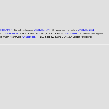
-
-
-
0140524187
Butterfass-Miniatur
4260140520721
Schwingfigur, Bienenfrau
4260140522664
-
-
iCd
4051435026901
Drehmeißel DIN 4975 (20 x 12 mm) K20
4051435031127
500 mm Verlängerung
-
0lm 90cm Neuralweiß
4260365565514
LED Spot 5W 480lm Mr16 120° Epistar Neutralweiß