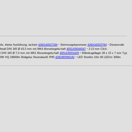
-
-
fe, kleine Ausführung, lackiert
4260140527294
Stimmungsbarometer
4260140525764
Distanzrolle
-
 Metall DIN 345 Ø 43,5 mm mit MK4 Morsekegelschaft
4051435044547
2-13 mm Click-
-
all DIN 345 Ø 7,0 mm mit MK1 Morsekegelschaft
4051435051835
Rillenkugellager 28 x 15 x 7 mm Typ
-
210W HQ 18600lm Bridgelux Neutralweiß IP65
4260365560182
LED Streifen 10m 60 LED/m 300lm