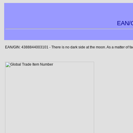
EAN/G
EAN/GIN: 4388844003101 - There is no dark side at the moon. As a matter of fact, 