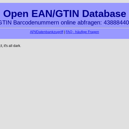
Open EAN/GTIN Database
TIN Barcodenummern online abfragen: 4388844
API/Datenbankzugriff
|
FAQ - häufige Fragen
it's all dark.