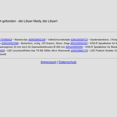
 gefunden - die Libyer Marty, die Libyer!
-
-
-
1747800019
Markierclips
4000539002106
Vollmilchschokolade
4260140526723
Garderobenleiste, 3 Knöp
-
-
n
4260140522596
Butterform, eckig, 125 Gramm, Ahorn, Ziege
4051435004183
HSS-R Spiralbohrer für
-
mantsegment 10 mm hoch für Diamantbohrkronen Ø 200 mm
4051435055550
HSS-R Spiralbohrer für Met
-
-
9429
LED Leuchtstoffröhre klar T8 6W 500lm 46cm Warmweiß
4260339991776
LED Flutlicht Strahler 
htweiß
Impressum
|
Datenschutz