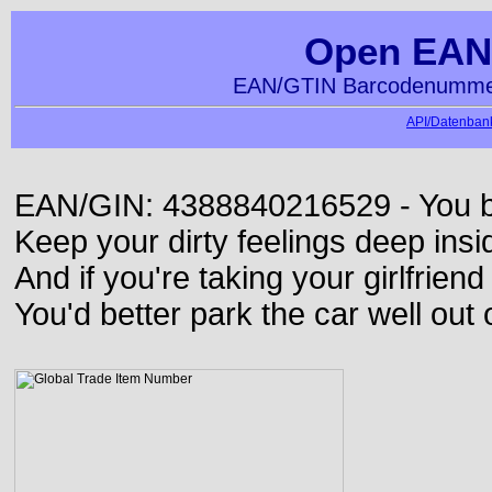
Open EAN
EAN/GTIN Barcodenummer
API/Datenbank
EAN/GIN: 4388840216529 - You bett
Keep your dirty feelings deep insi
And if you're taking your girlfriend
You'd better park the car well out 