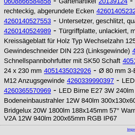
-
0608866584858
Gartenartikel
20139124
rechteckig, abgerundete Ecken
4260140523
-
4260140527553
Untersetzer, geschlitzt, q
-
4260140524989
Türgriffplatte, unlackiert,
Kreissägeblatt für Holz Typ Wechselzahn 1
Gewindeschneider DIN 223 (Linksgewinde)
Schnellspannbohrfutter mit SK50 Schaft
405
-
24 x 230 mm
4051435032926
Ø 80 mm 3-B
-
M12 Anzugsgewinde
4260339990397
LED
-
4260365570969
LED Birne E27 3W 240lm 
Bodeneinbaustrahler 12W 840lm 300x130x
Bridgelux 20W 1800lm 188x145mm 57° War
V2A 12W 940lm 200x65mm RGB IP67
Imp