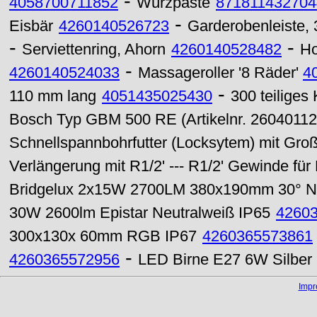
-
4058700711852
Würzpaste
871811432704
-
Eisbär
4260140526723
Garderobenleiste, 
-
-
Serviettenring, Ahorn
4260140528482
Ho
-
4260140524033
Massageroller '8 Räder'
4
-
110 mm lang
4051435025430
300 teiliges
Bosch Typ GBM 500 RE (Artikelnr. 2604011
Schnellspannbohrfutter (Locksytem) mit Groß
Verlängerung mit R1/2' --- R1/2' Gewinde fü
Bridgelux 2x15W 2700LM 380x190mm 30° Ne
30W 2600lm Epistar Neutralweiß IP65
4260
300x130x 60mm RGB IP67
4260365573861
-
4260365572956
LED Birne E27 6W Silber
Imp