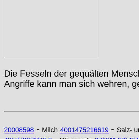
Die Fesseln der gequälten Mensch
Angriffe kann man sich wehren, g
-
-
20008598
Milch
4001475216619
Salz- u