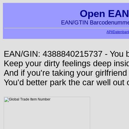
Open EAN
EAN/GTIN Barcodenummer
API/Datenbank
EAN/GIN: 4388840215737 - You bett
Keep your dirty feelings deep insi
And if you're taking your girlfriend
You'd better park the car well out 