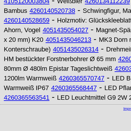
-
4105120003804
Weißbier
4260134112239
-
Bambus
4260140520738
Schwingfigur, M
-
4260140528659
Holzmotiv: Glückskleeblat
-
Ahorn, Vogel
4051435054027
Magnet-Spä
-
x 20 mm) K20
4051435046213
MK3 Dorn m
-
Konterschraube)
4051435026314
Drehmei
HM bestückter Forstnerbohrer Ø 65 mm
426
80mm Ø 480lm Epistar Tageslichtweiß
4260
-
1200lm Warmweiß
4260365570747
LED B
-
Warmweiß IP67
4260365568447
LED Pfla
-
4260365563541
LED Leuchtmittel G9 2W 2
Imp