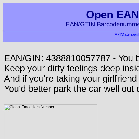
Open EAN
EAN/GTIN Barcodenummer
API/Datenbank
EAN/GIN: 4388810057787 - You bett
Keep your dirty feelings deep insi
And if you're taking your girlfriend
You'd better park the car well out 