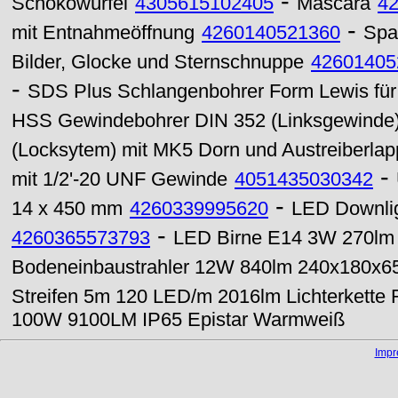
-
Schokowürfel
4305615102405
Mascara
4
-
mit Entnahmeöffnung
4260140521360
Spa
Bilder, Glocke und Sternschnuppe
42601405
-
SDS Plus Schlangenbohrer Form Lewis für
HSS Gewindebohrer DIN 352 (Linksgewinde
(Locksytem) mit MK5 Dorn und Austreiberla
-
mit 1/2'-20 UNF Gewinde
4051435030342
-
14 x 450 mm
4260339995620
LED Downlig
-
4260365573793
LED Birne E14 3W 270lm E
Bodeneinbaustrahler 12W 840lm 240x180x6
Streifen 5m 120 LED/m 2016lm Lichterkette 
100W 9100LM IP65 Epistar Warmweiß
Imp