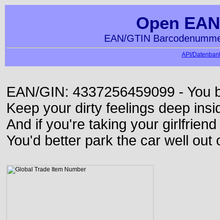
Open EAN
EAN/GTIN Barcodenummer
API/Datenbank
EAN/GIN: 4337256459099 - You bett
Keep your dirty feelings deep insi
And if you're taking your girlfriend
You'd better park the car well out 