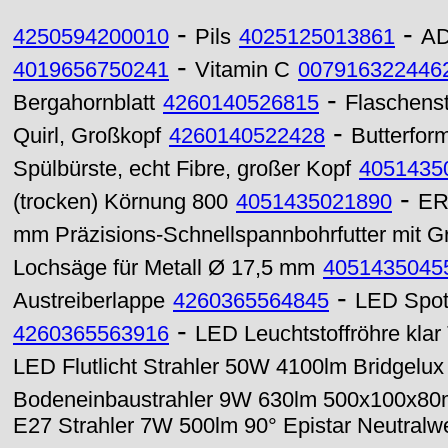
-
-
4250594200010
Pils
4025125013861
AD
-
4019656750241
Vitamin C
007916322446
-
Bergahornblatt
4260140526815
Flaschenst
-
Quirl, Großkopf
4260140522428
Butterfor
Spülbürste, echt Fibre, großer Kopf
4051435
-
(trocken) Körnung 800
4051435021890
ER
mm Präzisions-Schnellspannbohrfutter mit G
Lochsäge für Metall Ø 17,5 mm
4051435045
-
Austreiberlappe
4260365564845
LED Spot
-
4260365563916
LED Leuchtstoffröhre kl
LED Flutlicht Strahler 50W 4100lm Bridgelux
Bodeneinbaustrahler 9W 630lm 500x100x8
E27 Strahler 7W 500lm 90° Epistar Neutralw