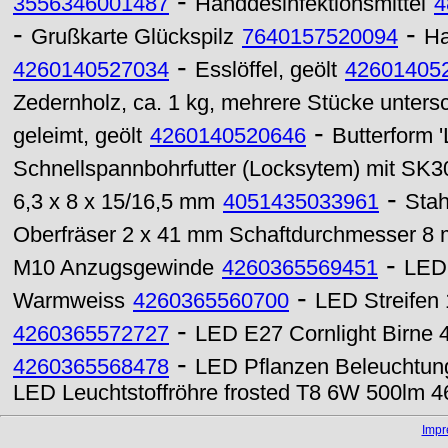
-
3556346001487
Handdesinfektionsmittel
4
-
-
Grußkarte Glückspilz
7640157520094
Ha
-
4260140527034
Esslöffel, geölt
42601405
Zedernholz, ca. 1 kg, mehrere Stücke unters
-
geleimt, geölt
4260140520646
Butterform '
Schnellspannbohrfutter (Locksytem) mit SK3
-
6,3 x 8 x 15/16,5 mm
4051435033961
Stah
Oberfräser 2 x 41 mm Schaftdurchmesser 8
-
M10 Anzugsgewinde
4260365569451
LED 
-
Warmweiss
4260365560700
LED Streifen
-
4260365572727
LED E27 Cornlight Birne
-
4260365568478
LED Pflanzen Beleuchtun
LED Leuchtstoffröhre frosted T8 6W 500lm
Imp