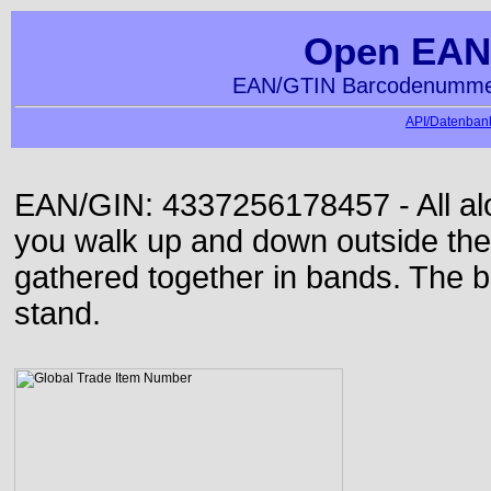
Open EAN
EAN/GTIN Barcodenummer
API/Datenbank
EAN/GIN: 4337256178457 - All alon
you walk up and down outside th
gathered together in bands. The b
stand.