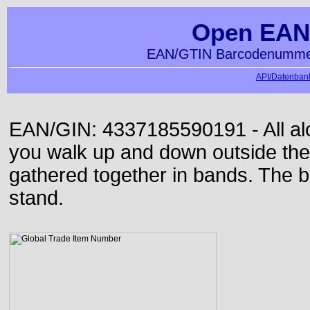
Open EAN
EAN/GTIN Barcodenummer
API/Datenbank
EAN/GIN: 4337185590191 - All alon
you walk up and down outside th
gathered together in bands. The b
stand.