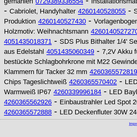
-
gemahlen
0729389336554
Installationsmat
-
-
Cabriolet, Handyhalter
4260140528055
S
-
Produktion
4260140527430
Vorlagenbogen
Holzmotiv: Weihnachtsmann
426014052727
-
4051435018371
SDS Plus Bithalter 1/4' S
-
aus Edelstahl
4051435060349
7,2V Akku 
bestückte Schlagbohrkrone mit M22 Gewin
Klammern für Tacker 32 mm
426036557281
-
Chips Tageslichtweiß
4260365570402
LED
-
Warmweiß IP67
4260339996184
LED Bayl
-
4260365562926
Einbaustrahler Led Spot
-
4260365572888
LED Deckenfluter 30W 24
Imp