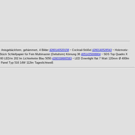
-
-
-
Anisgebäckform, gehämmert, 4 Bilder
4260140520158
Cocktail-Stößel
4260140528543
Holzmotiv:
-
Stück Schleifpapier für Fein Multimaster (Deltaform) Körnung 36
4051435006804
SDS Top Quadro X
-
60 LED/m 202 lm Lichterkette Blau 5050
4260339995583
LED Downlight flat 7 Watt 120mm Ø 400lm
r Panel Typ 516 14W 112lm Tageslichtweiß