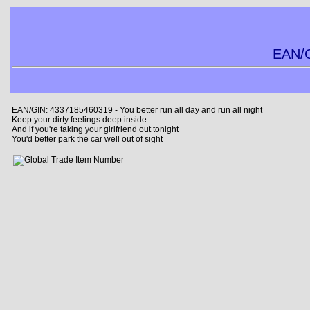
EAN/G
EAN/GIN: 4337185460319 - You better run all day and run all night
Keep your dirty feelings deep inside
And if you're taking your girlfriend out tonight
You'd better park the car well out of sight