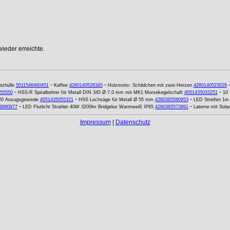
ieder erreichte.
-
-
tzhülle
5011546460451
Kaffee
4260140528345
Holzmotiv: Schildchen mit zwei Herzen
4260140523029
-
-
55550
HSS-R Spiralbohrer für Metall DIN 345 Ø 7,0 mm mit MK1 Morsekegelschaft
4051435033251
10 
-
-
20 Anzugsgewinde
4051435055321
HSS Lochsäge für Metall Ø 55 mm
4260365560953
LED Streifen 1m 
-
-
9990977
LED Flutlicht Strahler 40W 3200lm Bridgelux Warmweiß IP65
4260365573991
Laterne mit Sola
Impressum
|
Datenschutz