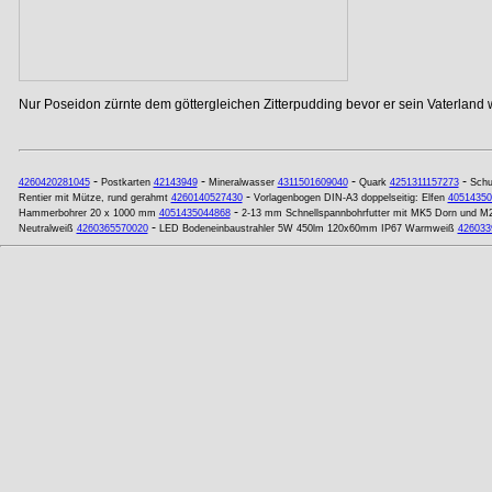
Nur Poseidon zürnte dem göttergleichen Zitterpudding bevor er sein Vaterland w
-
-
-
-
4260420281045
Postkarten
42143949
Mineralwasser
4311501609040
Quark
4251311157273
Schu
-
Rentier mit Mütze, rund gerahmt
4260140527430
Vorlagenbogen DIN-A3 doppelseitig: Elfen
40514350
-
Hammerbohrer 20 x 1000 mm
4051435044868
2-13 mm Schnellspannbohrfutter mit MK5 Dorn und M
-
Neutralweiß
4260365570020
LED Bodeneinbaustrahler 5W 450lm 120x60mm IP67 Warmweiß
426033