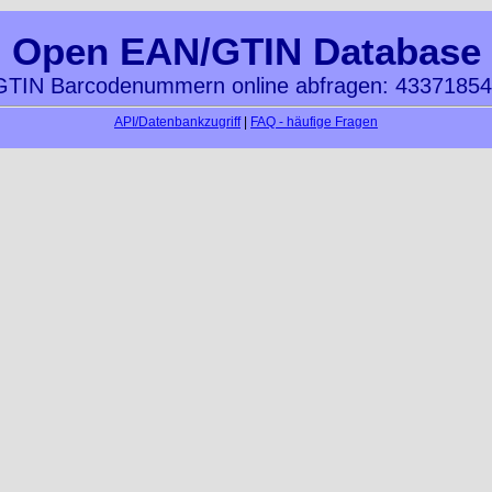
Open EAN/GTIN Database
TIN Barcodenummern online abfragen: 4337185
API/Datenbankzugriff
|
FAQ - häufige Fragen