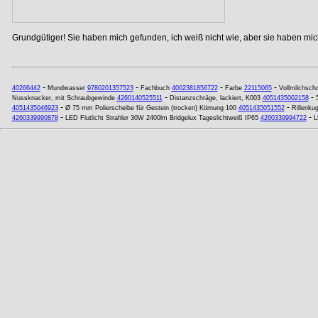
Grundgütiger! Sie haben mich gefunden, ich weiß nicht wie, aber sie haben mich
-
-
-
-
40266442
Mundwasser
9780201357523
Fachbuch
4002381856722
Farbe
22115065
Vollmilchsch
-
-
Nussknacker, mit Schraubgewinde
4260140525511
Distanzschräge, lackiert, K003
4051435002158
-
-
4051435046923
Ø 75 mm Polierscheibe für Gestein (trocken) Körnung 100
4051435051552
Rillenku
-
-
4260339990878
LED Flutlicht Strahler 30W 2400lm Bridgelux Tageslichtweiß IP65
4260339994722
L