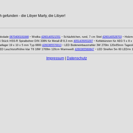
 gefunden - die Libyer Marty, die Libyer!
-
-
-
okolade
0670400191846
Wodka
4260140521551
Schäufelchen, rund, 7 cm Stiel
4260140528703
Holzm
-
5 Stück HSS-R Spiralbohrer DIN 338N für Metall Ø 8,3 mm
4051435053297
Kohlebürsten für AEG 5 x 8 x
-
gellager 19 x 10 x 5 mm Typ 6800
4260365570013
LED Bodeneinbaustrahler 3W 270lm 120x65mm Tagesli
-
ED Leuchtstoffröhre klar T8 18W 1700lm 120cm Warmweiß
4260365560847
LED Streifen 5m 60 LED/m 1
Impressum
|
Datenschutz