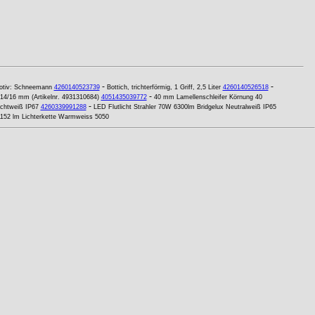
-
-
otiv: Schneemann
4260140523739
Bottich, trichterförmig, 1 Griff, 2,5 Liter
4260140526518
-
 14/16 mm (Artikelnr. 4931310684)
4051435039772
40 mm Lamellenschleifer Körnung 40
-
chtweiß IP67
4260339991288
LED Flutlicht Strahler 70W 6300lm Bridgelux Neutralweiß IP65
152 lm Lichterkette Warmweiss 5050