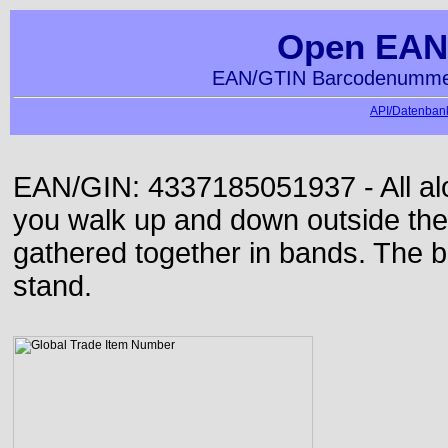
Open EAN
EAN/GTIN Barcodenummer
API/Datenbank
EAN/GIN: 4337185051937 - All alon
you walk up and down outside th
gathered together in bands. The b
stand.