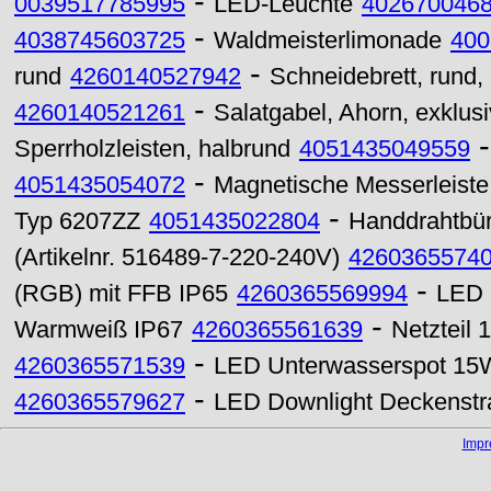
-
0039517785995
LED-Leuchte
402670046
-
4038745603725
Waldmeisterlimonade
400
-
rund
4260140527942
Schneidebrett, rund, m
-
4260140521261
Salatgabel, Ahorn, exklusi
Sperrholzleisten, halbrund
4051435049559
-
4051435054072
Magnetische Messerleiste
-
Typ 6207ZZ
4051435022804
Handdrahtbür
(Artikelnr. 516489-7-220-240V)
4260365574
-
(RGB) mit FFB IP65
4260365569994
LED 
-
Warmweiß IP67
4260365561639
Netzteil
-
4260365571539
LED Unterwasserspot 15
-
4260365579627
LED Downlight Deckenstr
Imp