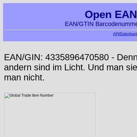
Open EAN
EAN/GTIN Barcodenummer
API/Datenbank
EAN/GIN: 4335896470580 - Denn d
andern sind im Licht. Und man sieh
man nicht.