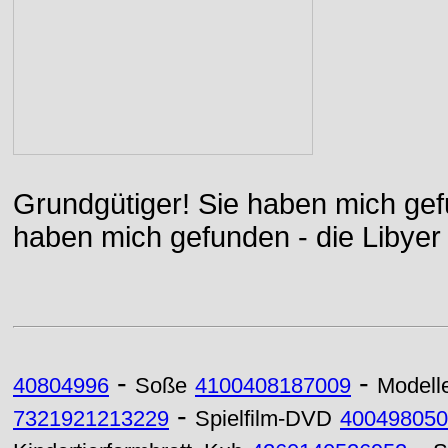
Grundgütiger! Sie haben mich gefu
haben mich gefunden - die Libyer 
-
-
40804996
Soße
4100408187009
Modell
-
7321921213229
Spielfilm-DVD
400498050