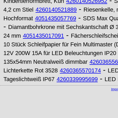
-
Kindertierformbrett, Kuh
4260140526952
S
-
4,2 cm Stiel
4260140521889
Riesenkelle,
-
Hochformat
4051435057769
SDS Max Qua
-
Diamantbohrkrone mit Sechskantschaft Ø
-
24 mm
4051435017091
Fächerschleifsche
10 Stück Schleifpapier für Fein Multimaster 
12V 200W 15A für LED Beleuchtungen IP20
135x54mm Neutralweiß dimmbar
426036556
-
Lichterkette Rot 3528
4260365570174
LED
-
Tageslichtweiß IP67
4260339995699
LED 
Imp