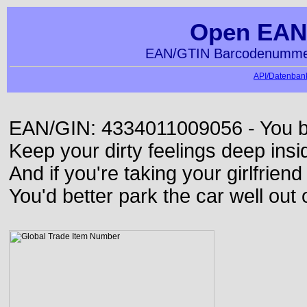
Open EAN
EAN/GTIN Barcodenummer
API/Datenbank
EAN/GIN: 4334011009056 - You bett
Keep your dirty feelings deep insi
And if you're taking your girlfriend
You'd better park the car well out 