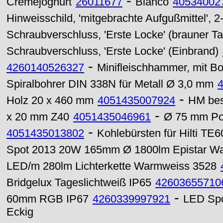
-
Cremejoghurt
26011677
Bianco
40534002
Hinweisschild, 'mitgebrachte Aufgußmittel', 2
Schraubverschluss, 'Erste Locke' (brauner 
Schraubverschluss, 'Erste Locke' (Einbrand)
-
4260140526327
Minifleischhammer, mit B
Spiralbohrer DIN 338N für Metall Ø 3,0 mm
-
Holz 20 x 460 mm
4051435007924
HM bes
-
x 20 mm Z40
4051435046961
Ø 75 mm Pol
-
4051435013802
Kohlebürsten für Hilti TE6
Spot 2013 20W 165mm Ø 1800lm Epistar W
LED/m 280lm Lichterkette Warmweiss 3528
Bridgelux Tageslichtweiß IP65
42603655710
-
60mm RGB IP67
4260339997921
LED Sp
Eckig