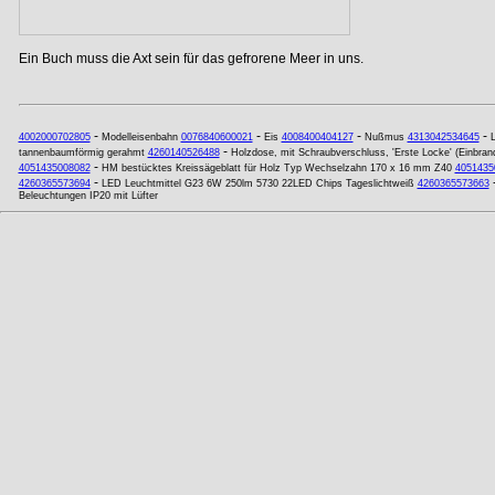
Ein Buch muss die Axt sein für das gefrorene Meer in uns.
-
-
-
-
4002000702805
Modelleisenbahn
0076840600021
Eis
4008400404127
Nußmus
4313042534645
-
tannenbaumförmig gerahmt
4260140526488
Holzdose, mit Schraubverschluss, 'Erste Locke' (Einbran
-
4051435008082
HM bestücktes Kreissägeblatt für Holz Typ Wechselzahn 170 x 16 mm Z40
4051435
-
4260365573694
LED Leuchtmittel G23 6W 250lm 5730 22LED Chips Tageslichtweiß
4260365573663
Beleuchtungen IP20 mit Lüfter