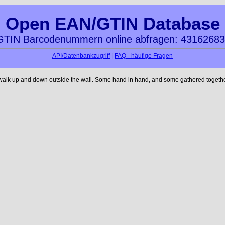
Open EAN/GTIN Database
TIN Barcodenummern online abfragen: 4316268
API/Datenbankzugriff
|
FAQ - häufige Fragen
 walk up and down outside the wall. Some hand in hand, and some gathered together