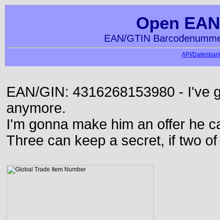
Open EAN
EAN/GTIN Barcodenummer
API/Datenbank
EAN/GIN: 4316268153980 - I've go
anymore.
I'm gonna make him an offer he ca
Three can keep a secret, if two o