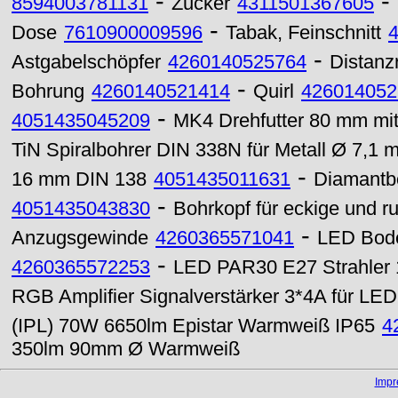
-
-
8594003781131
Zucker
4311501367605
-
Dose
7610900009596
Tabak, Feinschnitt
-
Astgabelschöpfer
4260140525764
Distanz
-
Bohrung
4260140521414
Quirl
426014052
-
4051435045209
MK4 Drehfutter 80 mm mit
TiN Spiralbohrer DIN 338N für Metall Ø 7,1 
-
16 mm DIN 138
4051435011631
Diamantbo
-
4051435043830
Bohrkopf für eckige und
-
Anzugsgewinde
4260365571041
LED Bod
-
4260365572253
LED PAR30 E27 Strahler
RGB Amplifier Signalverstärker 3*4A für LED 
(IPL) 70W 6650lm Epistar Warmweiß IP65
4
350lm 90mm Ø Warmweiß
Imp