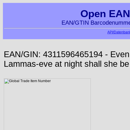
Open EAN
EAN/GTIN Barcodenummer
API/Datenbank
EAN/GIN: 4311596465194 - Even or
Lammas-eve at night shall she be