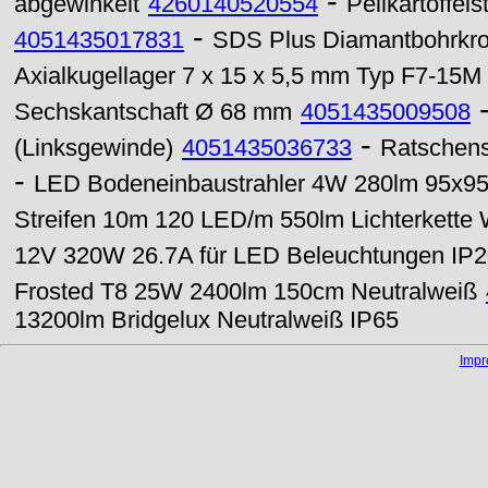
-
abgewinkelt
4260140520554
Pellkartoffels
-
4051435017831
SDS Plus Diamantbohrkr
Axialkugellager 7 x 15 x 5,5 mm Typ F7-15M
Sechskantschaft Ø 68 mm
4051435009508
-
(Linksgewinde)
4051435036733
Ratschens
-
LED Bodeneinbaustrahler 4W 280lm 95x95
Streifen 10m 120 LED/m 550lm Lichterkett
12V 320W 26.7A für LED Beleuchtungen IP20
Frosted T8 25W 2400lm 150cm Neutralweiß
13200lm Bridgelux Neutralweiß IP65
Imp