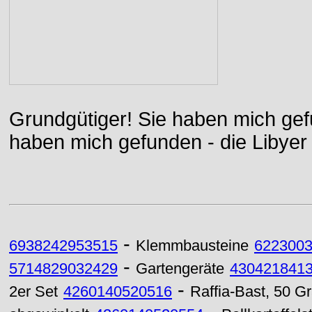
Grundgütiger! Sie haben mich gefu
haben mich gefunden - die Libyer 
-
6938242953515
Klemmbausteine
622300
-
5714829032429
Gartengeräte
430421841
-
2er Set
4260140520516
Raffia-Bast, 50 