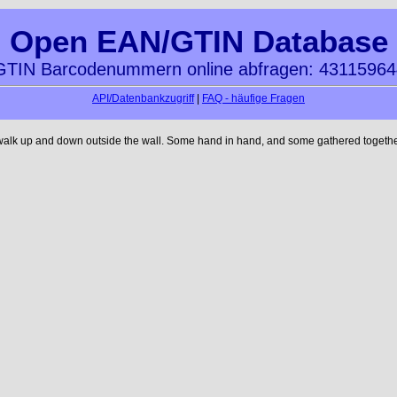
Open EAN/GTIN Database
TIN Barcodenummern online abfragen: 4311596
API/Datenbankzugriff
|
FAQ - häufige Fragen
 walk up and down outside the wall. Some hand in hand, and some gathered together