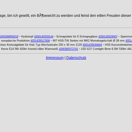
age, bin ich gewillt, ein BÃ¶sewicht zu werden und feind den eitlen Freuden dieser
-
-
-
4260369950019
Hydrotopf
4260140529144
Schnapslatte für 6 Schnapsgläser
4260140529007
Sparstrum
-
, europäische Produktion
4051435017008
90? HSS-TiN Senker mit MK2 Morsekegelschaft Ø 28 mm
4051
-
ktes Kreissägeblatt für Holz Typ Wechselzahn 250 x 30 mm Z120
4051435034944
HSS Kurzstufenbohre
-
 Kerze E14 5W 420lm frosted silber Warmweiß
4260365572741
LED E27 Cornlight Birne 6,5W 530lm 44
Impressum
|
Datenschutz