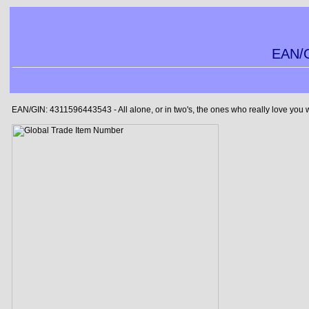
EAN/G
EAN/GIN: 4311596443543 - All alone, or in two's, the ones who really love you