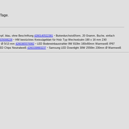
 Tage.
-
pf, blau, ohne Beschriftung
4260140522381
Butterdurchstoßform, 20 Gramm, Buche, einfach
-
435008228
HM bestücktes Kreissägeblatt für Holz Typ Wechselzahn 190 x 16 mm Z40
-
r Ø 5/13 mm
4260365570082
LED Bodeneinbaustrahler 9W 810lm 160x60mm Warmweiß IP67
-
LED Chips Neutralweiß
4260339993237
Samsung LED Downlight 30W 2550lm 230mm Ø Warmweiß