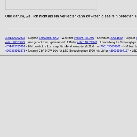
Und darum, weil ich nicht als ein Verliebter kann kÃ¼rzen diese fein beredten T
-
-
-
-
3251370002638
Cognac
4260088675002
Weißbier
9783957880260
Sachbuch
29044580
Joghurt
-
-
4260140523029
Anisgebäckform, gehämmert, 4 Bilder
4260140524323
Ersatz-Ring für Schwingfigur
-
-
4051435055802
HM bestückte Lochsäge für Metall extra tief Ø 22,0 mm
4051435008662
HM bestüc
-
-
4260365561578
Netzteil 24V 240W 10A für LED Beleuchtungen IP20 mit Lüfter
4260365567167
LED