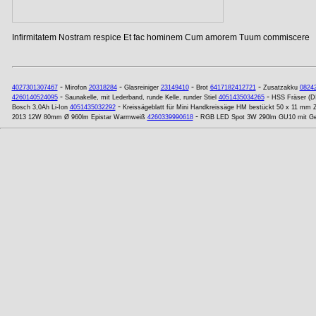
Infirmitatem Nostram respice Et fac hominem Cum amorem Tuum commiscere
-
-
-
-
4027301307467
Mirofon
20318284
Glasreiniger
23149410
Brot
6417182412721
Zusatzakku
0824
-
-
4260140524095
Saunakelle, mit Lederband, runde Kelle, runder Stiel
4051435034265
HSS Fräser (D
-
Bosch 3,0Ah Li-Ion
4051435032292
Kreissägeblatt für Mini Handkreissäge HM bestückt 50 x 11 mm 
-
2013 12W 80mm Ø 960lm Epistar Warmweiß
4260339990618
RGB LED Spot 3W 290lm GU10 mit Ged