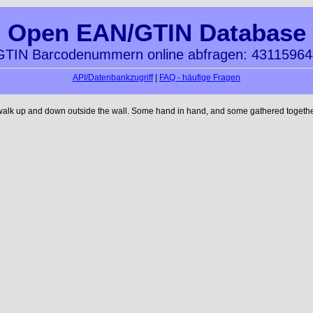
Open EAN/GTIN Database
TIN Barcodenummern online abfragen: 4311596
API/Datenbankzugriff
|
FAQ - häufige Fragen
 walk up and down outside the wall. Some hand in hand, and some gathered together