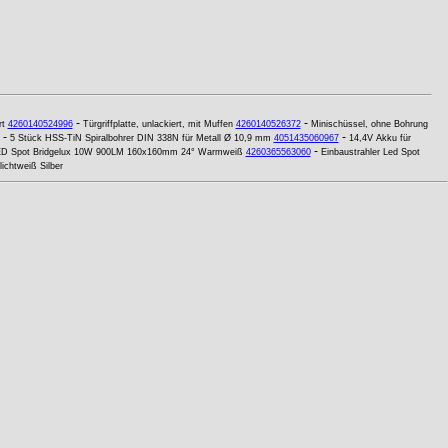
-
-
rt
4260140524996
Türgriffplatte, unlackiert, mit Muffen
4260140526372
Minischüssel, ohne Bohrung
-
-
5 Stück HSS-TiN Spiralbohrer DIN 338N für Metall Ø 10,9 mm
4051435060967
14,4V Akku für
-
D Spot Bridgelux 10W 900LM 160x160mm 24° Warmweiß
4260365563060
Einbaustrahler Led Spot
chtweiß Silber