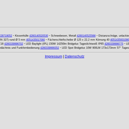
-
-
-
228719052
Kissenhülle
4260140520530
Schneebesen, Metall
4260140525566
Distanzschräge, unlackie
-
IN 327) rund Ø 5 mm
4051435017060
Fächerschleifscheibe Ø 125 x 22,2 mm Körnung 40
4051435001090
-
-
Z18
4260339996702
LED Baylight (IPL) 150W 14250lm Bridgelux Tageslichtweiß IP65
4260339998775
LE
-
ächtnis und Funkfernbedienung
4260339999352
LED Spot Bridgelux 10W 900LM 173x173mm 57° Tagesli
Impressum
|
Datenschutz