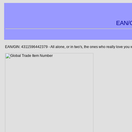
EAN/G
EAN/GIN: 4311596442379 - All alone, or in two's, the ones who really love you