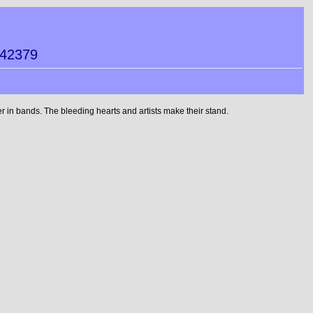
442379
 in bands. The bleeding hearts and artists make their stand.