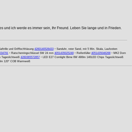
s und ich werde es immer sein, Ihr Freund. Leben Sie lange und in Frieden.
-
aftrille und Grifflochfräsung
4260140526433
Sanduhr, roter Sand, mit 5 Min. Skala, Laufzeiten
-
-
-
034791
Ratschenringschlüssel SW 24 mm
4051435025249
Reifenfüller
4051435046268
MK2 Dorn
-
 Tageslichtweiß
4260365572857
LED E27 Cornlight Birne 6W 490lm 140LED Chips Tageslichtweiß
00lm 120° COB Warmweiß