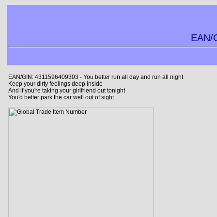
EAN/G
EAN/GIN: 4311596409303 - You better run all day and run all night
Keep your dirty feelings deep inside
And if you're taking your girlfriend out tonight
You'd better park the car well out of sight