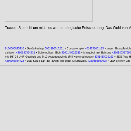
Trauern Sie nicht um mich, es war eine logische Entscheidung. Das Wohl von Vi
-
-
-
9100000835310
Getränkesirup
5051890010261
Computerspiel
4019736001195
veget. Brotaufstrich
-
-
variieren
4260140524231
Schwingfigur, Elch
4260140526389
Minigabel, mit Bohrung
4260140527560
-
mit 3/8'-24 UNF Gewinde und M10 Anzugsgewinde (M5 Konterschraube)
4051435035163
SDS Plus H
-
-
4260365564722
LED Kerze E14 4W 330lm klar silber Neutralweiß
4260365560625
LED Streifen 1m 