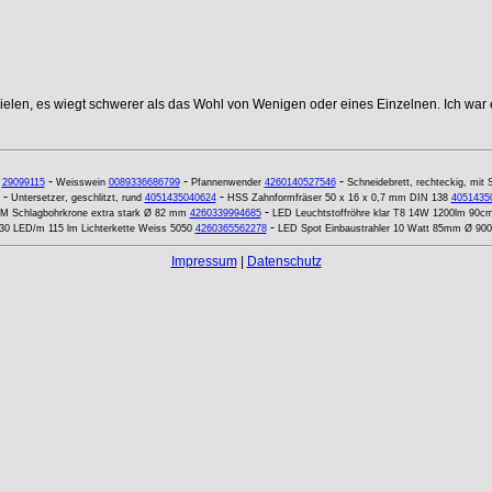
elen, es wiegt schwerer als das Wohl von Wenigen oder eines Einzelnen. Ich war e
-
-
-
29099115
Weisswein
0089336686799
Pfannenwender
4260140527546
Schneidebrett, rechteckig, mit S
-
-
Untersetzer, geschlitzt, rund
4051435040624
HSS Zahnformfräser 50 x 16 x 0,7 mm DIN 138
4051435
-
M Schlagbohrkrone extra stark Ø 82 mm
4260339994685
LED Leuchtstoffröhre klar T8 14W 1200lm 90cm
-
30 LED/m 115 lm Lichterkette Weiss 5050
4260365562278
LED Spot Einbaustrahler 10 Watt 85mm Ø 9
Impressum
|
Datenschutz