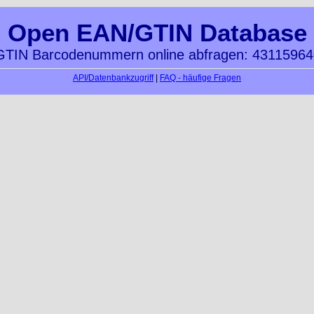
Open EAN/GTIN Database
TIN Barcodenummern online abfragen: 4311596
API/Datenbankzugriff
|
FAQ - häufige Fragen