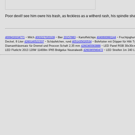
Poor devil! see him owre his trash, as feckless as a witherd rash, his spindle shan
-
-
-
-
4009418104771
Milch
4003227020109
Bier
20157883
Kartoffelchips
4040600991144
Fruchtjoghur
-
-
Deckel, 8 Liter
4260140521537
Schäufelchen, rund
4051435020534
Bohrfutter mit Döpper für Hilti
-
Diamantfräsersatz für Dremel und Proxxon Schaft 2,35 mm
4260365563886
LED Panel RGB 30x30c
-
LED Flutlicht 2013 120W 11400lm IP65 Bridgelux Neutralweiß
4260365560472
LED Streifen 1m 240 L