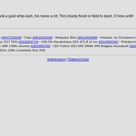
k a guid whip-lash, his nieve a nit; Thro bluidy flood or field to dash, O how unfit!
-
-
-
t
4300175281638
Chips
4260140523296
Weinpokal, Birke
4260140526488
Holzdose, mit Schraubversch
-
-
 Typ TE17 TE22
4051435037716
HSS-TiN Vierzahnfräser (DIN 327) Ø 12 mm
4051435025447
Rohrabschn
-
m 28W 1760lm dimmbar
4260339997082
LED Flutlicht 2013 20W 1900lm IP65 Bridgelux Neutralweiß
4260
ED/m 120lm Lichterkette Grün 3528
Impressum
|
Datenschutz