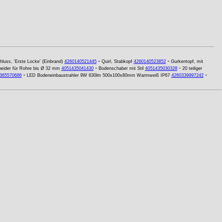
-
-
luss, 'Erste Locke' (Einbrand)
4260140521445
Quirl, Stabkopf
4260140523852
Gurkentopf, mit
-
-
eider für Rohre bis Ø 32 mm
4051435041430
Bodenschaber mit Stil
4051435030328
20 teiliger
-
-
365570686
LED Bodeneinbaustrahler 9W 630lm 500x100x80mm Warmweiß IP67
4260339997242