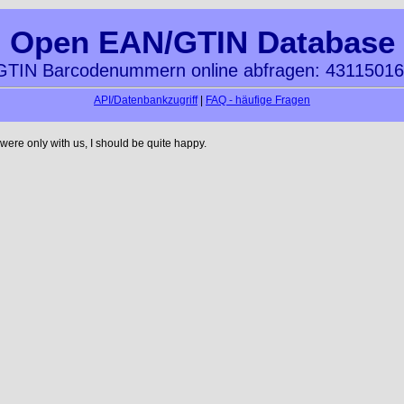
Open EAN/GTIN Database
TIN Barcodenummern online abfragen: 4311501
API/Datenbankzugriff
|
FAQ - häufige Fragen
re only with us, I should be quite happy.