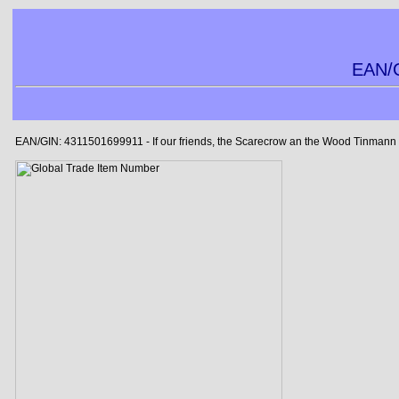
EAN/G
EAN/GIN: 4311501699911 - If our friends, the Scarecrow an the Wood Tinmann we