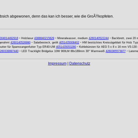
ebsich abgewonen, denn das kan ich besser, wie die GroÃŸkopfeten.
-
-
-
004014492918
Holzlasur
4388840215829
Mineralwasser, medium
4260140522244
Backbrett, zwei 20 
-
-
gerahmt
4260140526990
Salatbesteck, geölt
4051435008402
HM bestücktes Kreissägeblatt für Holz T
-
utter für Spannzangenfutter Typ ER40-UM
4051435053280
Kohlebürsten für AEG 5 x 8 x 16 mm VS-130 (
-
-
260339997440
LED Tracklight Bridgelux 10W 900LM 88x189mm 30° Warmweiß
4260365573977
Latern
Impressum
|
Datenschutz