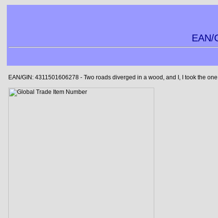
EAN/G
EAN/GIN: 4311501606278 - Two roads diverged in a wood, and I, I took the one le