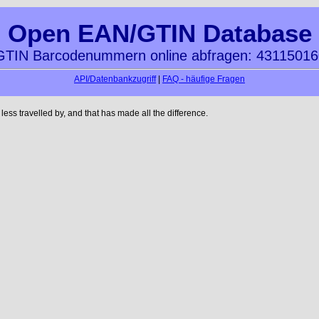
Open EAN/GTIN Database
TIN Barcodenummern online abfragen: 4311501
API/Datenbankzugriff
|
FAQ - häufige Fragen
ss travelled by, and that has made all the difference.