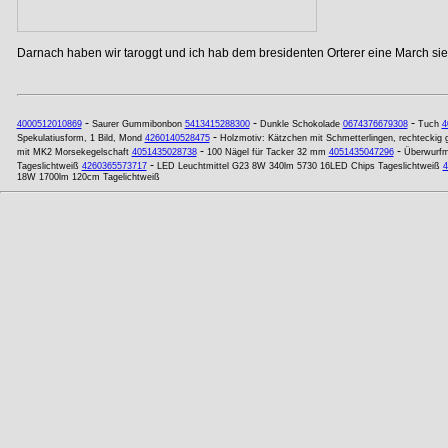
Darnach haben wir taroggt und ich hab dem bresidenten Orterer eine March si
-
-
-
4000512010869
Saurer Gummibonbon
5413415288300
Dunkle Schokolade
0674376679308
Tuch
4
-
Spekulatiusform, 1 Bild, Mond
4260140528475
Holzmotiv: Kätzchen mit Schmetterlingen, rechteckig 
-
-
mit MK2 Morsekegelschaft
4051435028738
100 Nägel für Tacker 32 mm
4051435047296
Überwurfm
-
Tageslichtweiß
4260365573717
LED Leuchtmittel G23 8W 340lm 5730 16LED Chips Tageslichtweiß
4
18W 1700lm 120cm Tagelichtweiß