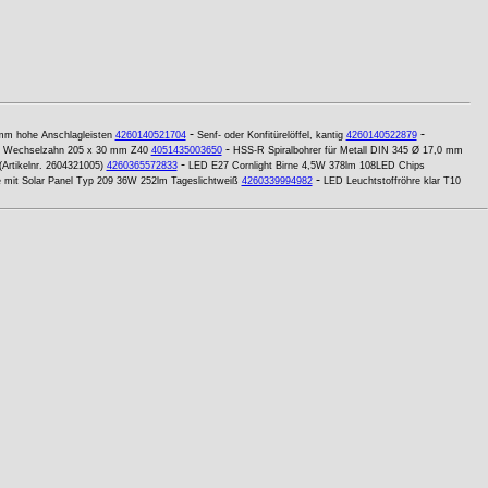
-
-
mm hohe Anschlagleisten
4260140521704
Senf- oder Konfitürelöffel, kantig
4260140522879
-
yp Wechselzahn 205 x 30 mm Z40
4051435003650
HSS-R Spiralbohrer für Metall DIN 345 Ø 17,0 mm
-
Artikelnr. 2604321005)
4260365572833
LED E27 Cornlight Birne 4,5W 378lm 108LED Chips
-
e mit Solar Panel Typ 209 36W 252lm Tageslichtweiß
4260339994982
LED Leuchtstoffröhre klar T10