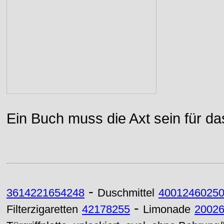
Ein Buch muss die Axt sein für da
-
3614221654248
Duschmittel
4001246025
-
Filterzigaretten
42178255
Limonade
2002