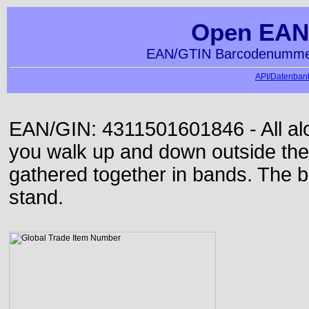
Open EAN
EAN/GTIN Barcodenummer
API/Datenbank
EAN/GIN: 4311501601846 - All alon
you walk up and down outside th
gathered together in bands. The b
stand.