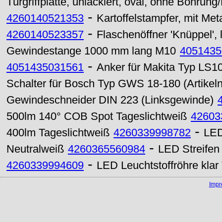
Türgriffplatte, unlackiert, oval, ohne Bohrung
-
4260140521353
Kartoffelstampfer, mit Met
-
4260140523357
Flaschenöffner 'Knüppel', 
Gewindestange 1000 mm lang M10
4051435
-
4051435031561
Anker für Makita Typ LS10
Schalter für Bosch Typ GWS 18-180 (Artikel
Gewindeschneider DIN 223 (Linksgewinde)
500lm 140° COB Spot Tageslichtweiß
42603
-
400lm Tageslichtweiß
4260339998782
LED
-
Neutralweiß
4260365560984
LED Streifen
-
4260339994609
LED Leuchtstoffröhre kl
Imp