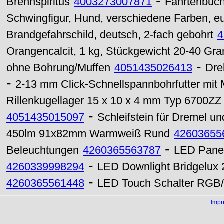
-
Brennspiritus
4003273007871
Fahrtenbuc
Schwingfigur, Hund, verschiedene Farben, e
Brandgefahrschild, deutsch, 2-fach gebohrt
4
Orangencalcit, 1 kg, Stückgewicht 20-40 G
-
ohne Bohrung/Muffen
4051435026413
Dre
-
2-13 mm Click-Schnellspannbohrfutter mit
Rillenkugellager 15 x 10 x 4 mm Typ 6700ZZ
-
4051435015097
Schleifstein für Dremel u
450lm 91x82mm Warmweiß Rund
42603655
-
Beleuchtungen
4260365563787
LED Panel
-
4260339998294
LED Downlight Bridgelux
-
4260365561448
LED Touch Schalter RGB
Imp