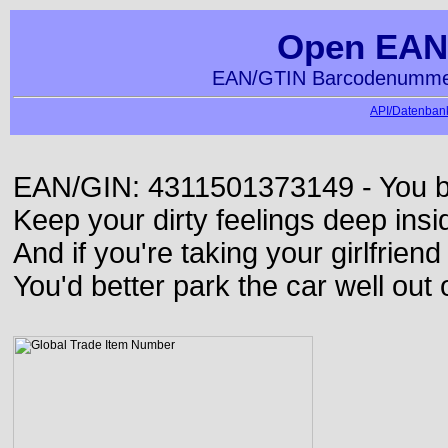
Open EAN
EAN/GTIN Barcodenummer
API/Datenbank
EAN/GIN: 4311501373149 - You bett
Keep your dirty feelings deep insi
And if you're taking your girlfriend
You'd better park the car well out 