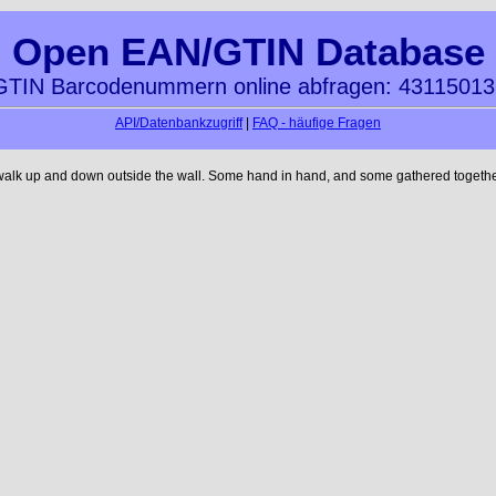
Open EAN/GTIN Database
TIN Barcodenummern online abfragen: 4311501
API/Datenbankzugriff
|
FAQ - häufige Fragen
 walk up and down outside the wall. Some hand in hand, and some gathered together