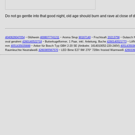
Do not go gentle into that good night, old age should burn and rave at close of da
-
-
-
-
4040626047054
Glühwein
4008077741211
Aroma Sirup
90167140
Fruchtsaft
20213756
Gulasch N
-
-
oval gerahmt
4260140522718
Butterkugelformer, 1 Paar, inkl. Anleitung, Buche
4260140521773
Löff
-
mm
4051435035699
Anker für Bosch Typ GBH 2-20 SE (Artikelnr. 1614010052-220-240V)
405143503
-
Raumleuchte Neutralweiß
4260365567570
LED Birne E27 9W 270° 720lm frosted Warmweiß
426033