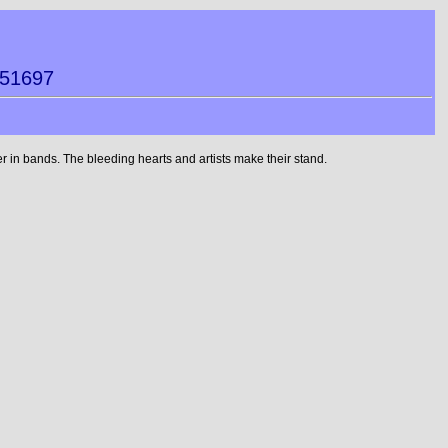
351697
 in bands. The bleeding hearts and artists make their stand.