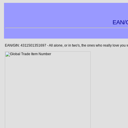
EAN/G
EAN/GIN: 4311501351697 - All alone, or in two's, the ones who really love you