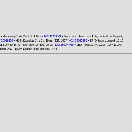
-
-
8
Gurkentopf, mit Deckel, 2 Liter
4260140528468
Holzmotiv: Storch mit Baby, in Wolken fliegend,
-
-
435038256
HSS Sägeblatt 63 x 2 x 16 mm DIN 1937
4051435022385
ER40 Spannzange Ø 19-20
-
2013 6W 80mm Ø 480lm Epistar Neutralweiß
4260339994036
LED Panel 15,5x15,5cm 15W 1350lm
rahler 80W 7100lm Epistar Tageslichtweiß IP65