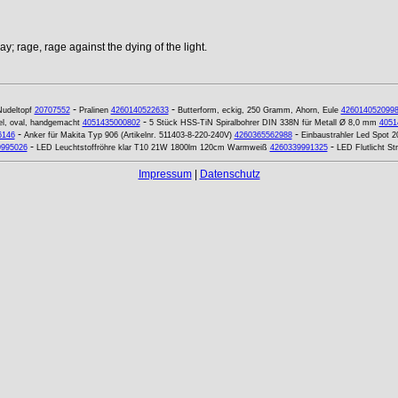
y; rage, rage against the dying of the light.
-
-
udeltopf
20707552
Pralinen
4260140522633
Butterform, eckig, 250 Gramm, Ahorn, Eule
426014052099
-
el, oval, handgemacht
4051435000802
5 Stück HSS-TiN Spiralbohrer DIN 338N für Metall Ø 8,0 mm
4051
-
-
6146
Anker für Makita Typ 906 (Artikelnr. 511403-8-220-240V)
4260365562988
Einbaustrahler Led Spot 
-
-
9995026
LED Leuchtstoffröhre klar T10 21W 1800lm 120cm Warmweiß
4260339991325
LED Flutlicht St
Impressum
|
Datenschutz