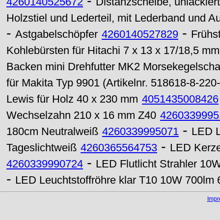
-
4260140525672
Distanzscheibe, unlackier
Holzstiel und Lederteil, mit Lederband und
-
-
Astgabelschöpfer
4260140527829
Frühst
Kohlebürsten für Hitachi 7 x 13 x 17/18,5 mm 
Backen mini Drehfutter MK2 Morsekegelsch
für Makita Typ 9901 (Artikelnr. 518618-8-220
Lewis für Holz 40 x 230 mm
4051435008426
Wechselzahn 210 x 16 mm Z40
4260339995
-
180cm Neutralweiß
4260339995071
LED L
-
Tageslichtweiß
4260365564753
LED Kerze
-
4260339990724
LED Flutlicht Strahler 10
-
LED Leuchtstoffröhre klar T10 10W 700lm 
Imp