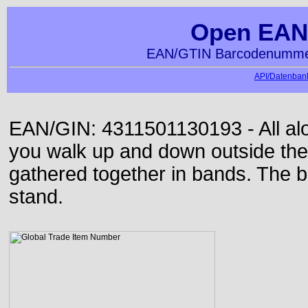
Open EAN
EAN/GTIN Barcodenummer
API/Datenbank
EAN/GIN: 4311501130193 - All alon
you walk up and down outside th
gathered together in bands. The b
stand.