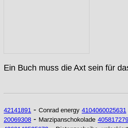
Ein Buch muss die Axt sein für da
-
42141891
Conrad energy
4104060025631
-
20069308
Marzipanschokolade
40581727