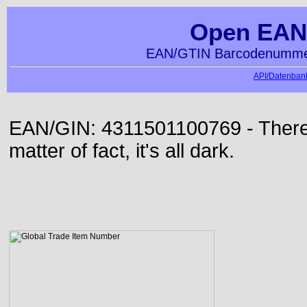
Open EAN
EAN/GTIN Barcodenummer
API/Datenbank
EAN/GIN: 4311501100769 - There i
matter of fact, it's all dark.