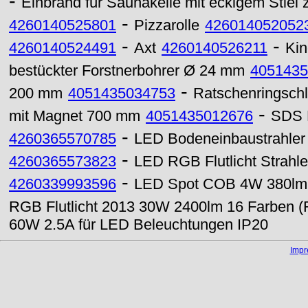
-
Einbrand für Saunakelle mit eckigem Stiel 
-
4260140525801
Pizzarolle
426014052052
-
-
4260140524491
Axt
4260140526211
Kin
bestückter Forstnerbohrer Ø 24 mm
4051435
-
200 mm
4051435034753
Ratschenringsch
-
mit Magnet 700 mm
4051435012676
SDS 
-
4260365570785
LED Bodeneinbaustrahle
-
4260365573823
LED RGB Flutlicht Strahl
-
4260339993596
LED Spot COB 4W 380lm 
RGB Flutlicht 2013 30W 2400lm 16 Farben 
60W 2.5A für LED Beleuchtungen IP20
Imp