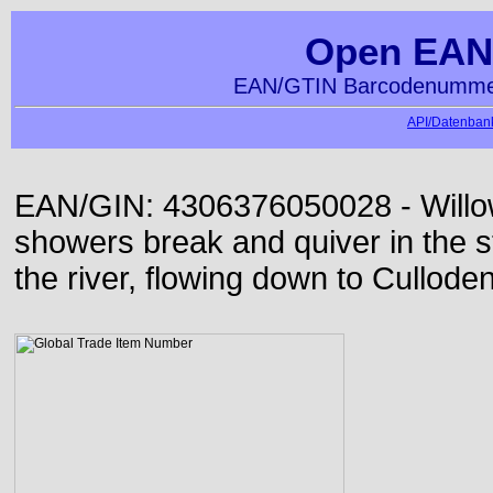
Open EAN
EAN/GTIN Barcodenummer
API/Datenbank
EAN/GIN: 4306376050028 - Willo
showers break and quiver in the s
the river, flowing down to Culloden