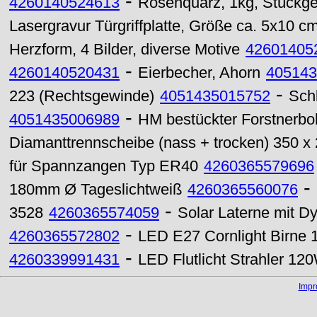
-
4260140524613
Rosenquarz, 1kg, Stückg
Lasergravur Türgriffplatte, Größe ca. 5x10 c
Herzform, 4 Bilder, diverse Motive
42601405
-
4260140520431
Eierbecher, Ahorn
405143
-
223 (Rechtsgewinde)
4051435015752
Sch
-
4051435006989
HM bestückter Forstnerb
Diamanttrennscheibe (nass + trocken) 350 x
für Spannzangen Typ ER40
4260365579696
-
180mm Ø Tageslichtweiß
4260365560076
-
3528
4260365574059
Solar Laterne mit 
-
4260365572802
LED E27 Cornlight Birne
-
4260339991431
LED Flutlicht Strahler 1
Imp