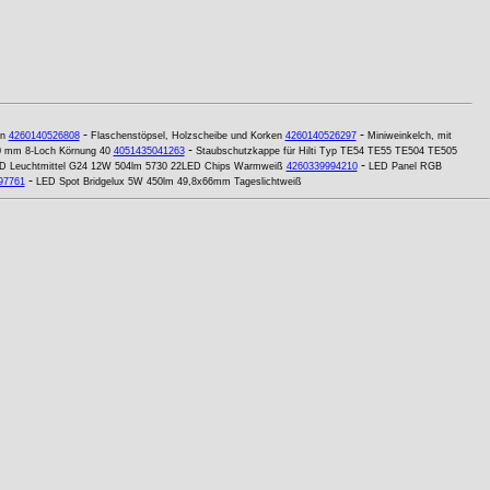
-
-
n
4260140526808
Flaschenstöpsel, Holzscheibe und Korken
4260140526297
Miniweinkelch, mit
-
50 mm 8-Loch Körnung 40
4051435041263
Staubschutzkappe für Hilti Typ TE54 TE55 TE504 TE505
-
D Leuchtmittel G24 12W 504lm 5730 22LED Chips Warmweiß
4260339994210
LED Panel RGB
-
97761
LED Spot Bridgelux 5W 450lm 49,8x66mm Tageslichtweiß