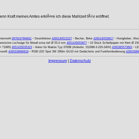
nn Kraft meines Amtes erklÃ¤re ich diese Mahlzeit fÃ¼r eröffnet.
-
-
-
niermehl
0678247994811
Desinfektion
4260140523227
Becher, Birke
4260140526617
Honigheber, Ahor
-
stückte Lochsäge für Metall extra tief Ø 55,0 mm
4051435053877
10 Stück Schleifpapier mit Klett Ø 1
-
-
 + 71995)
4051435035323
Anker für Makita Typ 3700B (Artikelnr. 511698-3-220-240V)
4260365573663
LE
-
mweiß
4260339990618
RGB LED Spot 3W 290lm GU10 mit Gedächtnis und Funkfernbedienung
42603399
Impressum
|
Datenschutz