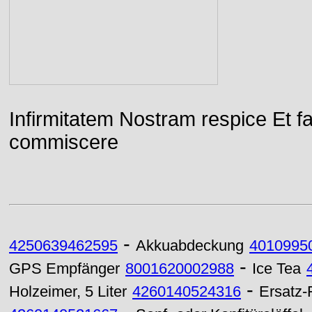
Infirmitatem Nostram respice E
commiscere
-
4250639462595
Akkuabdeckung
4010995
-
GPS Empfänger
8001620002988
Ice Tea
-
Holzeimer, 5 Liter
4260140524316
Ersatz-