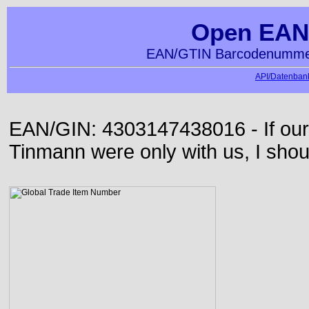
Open EAN
EAN/GTIN Barcodenummer
API/Datenbank
EAN/GIN: 4303147438016 - If our
Tinmann were only with us, I shou