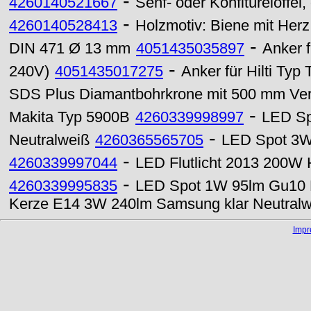
-
4260140521667
Senf- oder Konfitürelöffel,
-
4260140528413
Holzmotiv: Biene mit Herz
-
DIN 471 Ø 13 mm
4051435035897
Anker 
-
240V)
4051435017275
Anker für Hilti Typ
SDS Plus Diamantbohrkrone mit 500 mm Ve
-
Makita Typ 5900B
4260339998997
LED Sp
-
Neutralweiß
4260365565705
LED Spot 3W 
-
4260339997044
LED Flutlicht 2013 200W 
-
4260339995835
LED Spot 1W 95lm Gu10 B
Kerze E14 3W 240lm Samsung klar Neutralw
Imp