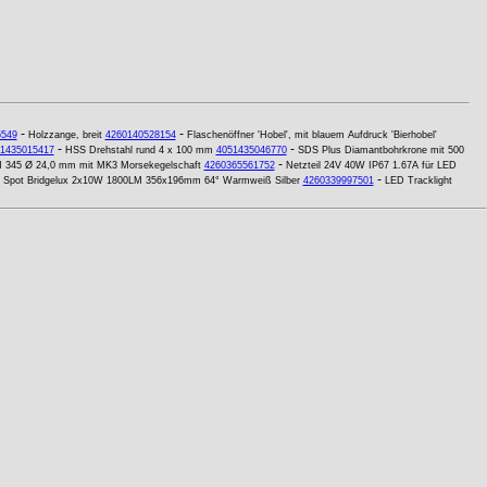
-
-
6549
Holzzange, breit
4260140528154
Flaschenöffner 'Hobel', mit blauem Aufdruck 'Bierhobel'
-
-
1435015417
HSS Drehstahl rund 4 x 100 mm
4051435046770
SDS Plus Diamantbohrkrone mit 500
-
IN 345 Ø 24,0 mm mit MK3 Morsekegelschaft
4260365561752
Netzteil 24V 40W IP67 1.67A für LED
-
 Spot Bridgelux 2x10W 1800LM 356x196mm 64° Warmweiß Silber
4260339997501
LED Tracklight