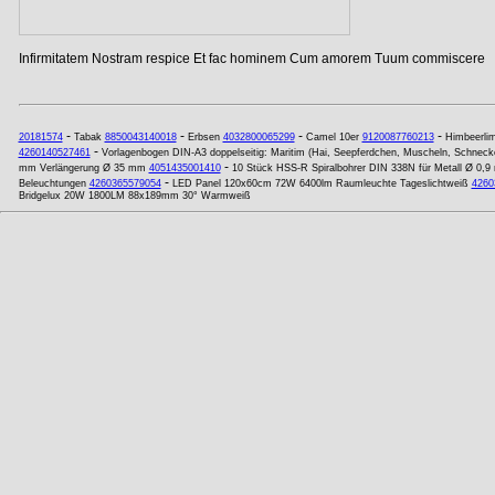
Infirmitatem Nostram respice Et fac hominem Cum amorem Tuum commiscere
-
-
-
-
20181574
Tabak
8850043140018
Erbsen
4032800065299
Camel 10er
9120087760213
Himbeerli
-
4260140527461
Vorlagenbogen DIN-A3 doppelseitig: Maritim (Hai, Seepferdchen, Muscheln, Schnecken
-
mm Verlängerung Ø 35 mm
4051435001410
10 Stück HSS-R Spiralbohrer DIN 338N für Metall Ø 0,
-
Beleuchtungen
4260365579054
LED Panel 120x60cm 72W 6400lm Raumleuchte Tageslichtweiß
4260
Bridgelux 20W 1800LM 88x189mm 30° Warmweiß