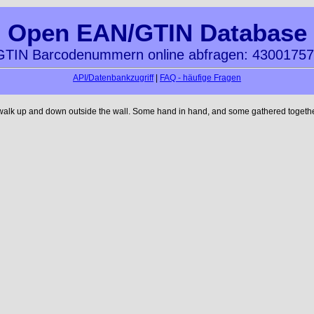
Open EAN/GTIN Database
TIN Barcodenummern online abfragen: 4300175
API/Datenbankzugriff
|
FAQ - häufige Fragen
 walk up and down outside the wall. Some hand in hand, and some gathered together