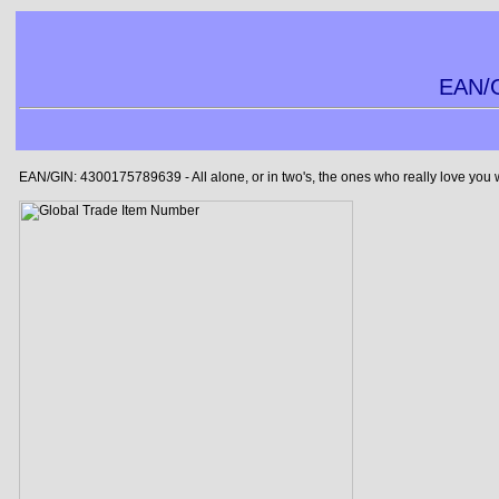
EAN/G
EAN/GIN: 4300175789639 - All alone, or in two's, the ones who really love you