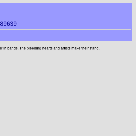
789639
 in bands. The bleeding hearts and artists make their stand.