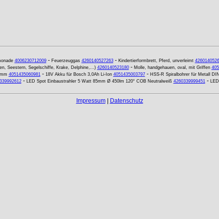
-
-
monade
4006230712009
Feuerzeuggas
4260140527263
Kindertierformbrett, Pferd, unverleimt
426014052
-
, Seestern, Segelschiffe, Krake, Delphine,...)
4260140523180
Molle, handgehauen, oval, mit Griffen
405
-
-
9 mm
4051435060981
18V Akku für Bosch 3,0Ah Li-Ion
4051435003797
HSS-R Spiralbohrer für Metall D
-
-
339992612
LED Spot Einbaustrahler 5 Watt 85mm Ø 450lm 120° COB Neutralweiß
4260339999451
LED
Impressum
|
Datenschutz