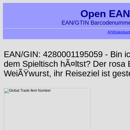
Open EAN
EAN/GTIN Barcodenummer
API/Datenbank
EAN/GIN: 4280001195059 - Bin ich
dem Spieltisch hÃ¤ltst? Der rosa E
WeiÃŸwurst, ihr Reiseziel ist gest