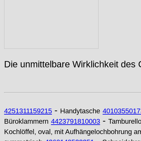
Die unmittelbare Wirklichkeit des
-
4251311159215
Handytasche
4010355017
-
Büroklammern
4423791810003
Tamburell
Kochlöffel, oval, mit Aufhängelochbohrung a