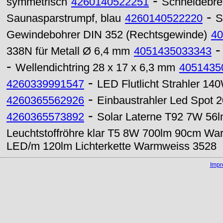
-
symmetrisch
4260140522251
Schneidebrett
-
Saunasparstrumpf, blau
4260140522220
S
Gewindebohrer DIN 352 (Rechtsgewinde)
40
338N für Metall Ø 6,4 mm
4051435033343
-
Wellendichtring 28 x 17 x 6,3 mm
4051435
-
4260339991547
LED Flutlicht Strahler 14
-
4260365562926
Einbaustrahler Led Spot
-
4260365573892
Solar Laterne T92 7W 56l
Leuchtstoffröhre klar T5 8W 700lm 90cm W
LED/m 120lm Lichterkette Warmweiss 3528
Imp