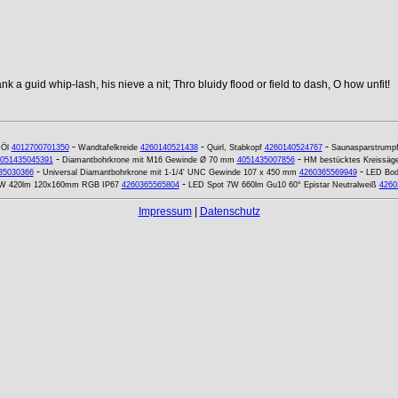
k a guid whip-lash, his nieve a nit; Thro bluidy flood or field to dash, O how unfit!
-
-
-
-
Öl
4012700701350
Wandtafelkreide
4260140521438
Quirl, Stabkopf
4260140524767
Saunasparstrumpf
-
-
051435045391
Diamantbohrkrone mit M16 Gewinde Ø 70 mm
4051435007856
HM bestücktes Kreissäge
-
-
35030366
Universal Diamantbohrkrone mit 1-1/4' UNC Gewinde 107 x 450 mm
4260365569949
LED Bod
-
6W 420lm 120x160mm RGB IP67
4260365565804
LED Spot 7W 660lm Gu10 60° Epistar Neutralweiß
4260
Impressum
|
Datenschutz