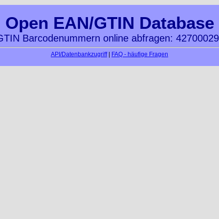
Open EAN/GTIN Database
TIN Barcodenummern online abfragen: 4270002
API/Datenbankzugriff
|
FAQ - häufige Fragen