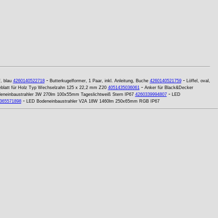
-
-
, blau
4260140522718
Butterkugelformer, 1 Paar, inkl. Anleitung, Buche
4260140521759
Löffel, oval,
-
blatt für Holz Typ Wechselzahn 125 x 22,2 mm Z20
4051435036061
Anker für Black&Decker
-
eneinbaustrahler 3W 270lm 100x55mm Tageslichtweiß Stern IP67
4260339994807
LED
-
365571898
LED Bodeneinbaustrahler V2A 18W 1460lm 250x65mm RGB IP67