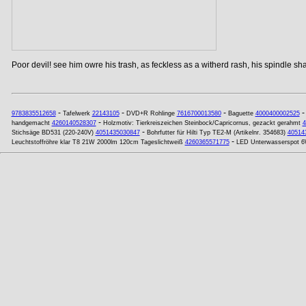
Poor devil! see him owre his trash, as feckless as a witherd rash, his spindle shan
-
-
-
9783835512658
Tafelwerk
22143105
DVD+R Rohlinge
7616700013580
Baguette
4000400002525
-
handgemacht
4260140528307
Holzmotiv: Tierkreiszeichen Steinbock/Capricornus, gezackt gerahmt
4
-
Stichsäge BD531 (220-240V)
4051435030847
Bohrfutter für Hilti Typ TE2-M (Artikelnr. 354683)
40514
-
Leuchtstoffröhre klar T8 21W 2000lm 120cm Tageslichtweiß
4260365571775
LED Unterwasserspot 