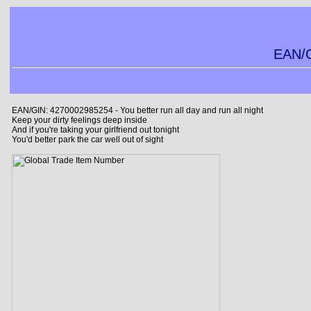
EAN/G
EAN/GIN: 4270002985254 - You better run all day and run all night
Keep your dirty feelings deep inside
And if you're taking your girlfriend out tonight
You'd better park the car well out of sight