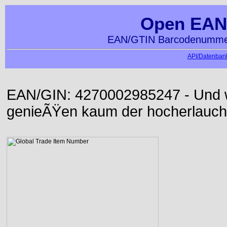
Open EAN
EAN/GTIN Barcodenummer
API/Datenbank
EAN/GIN: 4270002985247 - Und wi
genieÃŸen kaum der hocherlauch