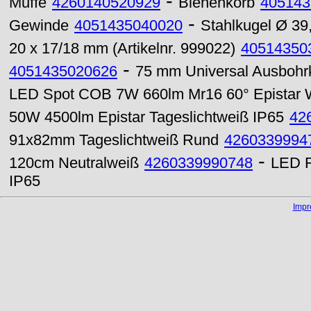
-
Muffe
4260140520929
Bienenkorb
405143
-
Gewinde
4051435040020
Stahlkugel Ø 3
20 x 17/18 mm (Artikelnr. 999022)
40514350
-
4051435020626
75 mm Universal Ausbohr
LED Spot COB 7W 660lm Mr16 60° Epistar
50W 4500lm Epistar Tageslichtweiß IP65
42
91x82mm Tageslichtweiß Rund
4260339994
-
120cm Neutralweiß
4260339990748
LED F
IP65
Imp