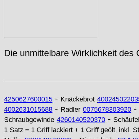
Die unmittelbare Wirklichkeit des
-
4250627600015
Knäckebrot
40024502203
-
4002631015688
Radler
0075678303920
-
Schraubgewinde
4260140520370
Schäufe
1 Satz = 1 Griff lackiert + 1 Griff geölt, inkl. 